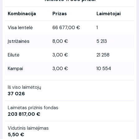
Kombinacija
Prizas
Laimėtojai
Visa lentelė
66 677,00 €
1
Įstrižainės
8,00 €
5 213
Eilutė
3,00 €
21 258
Kampai
3,00 €
10 554
Iš viso laimėtojų
37 026
Laimėtas prizinis fondas
203 817,00 €
Vidutinis laimėjimas
5,50 €