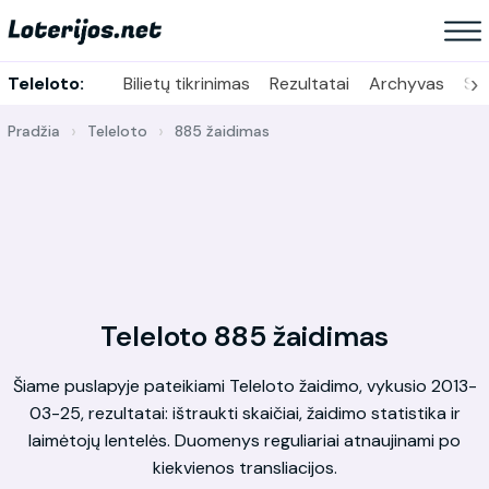
›
Teleloto:
Bilietų tikrinimas
Rezultatai
Archyvas
Sta
Pradžia
Teleloto
885 žaidimas
Teleloto 885 žaidimas
Šiame puslapyje pateikiami Teleloto žaidimo, vykusio 2013-
03-25, rezultatai: ištraukti skaičiai, žaidimo statistika ir
laimėtojų lentelės. Duomenys reguliariai atnaujinami po
kiekvienos transliacijos.