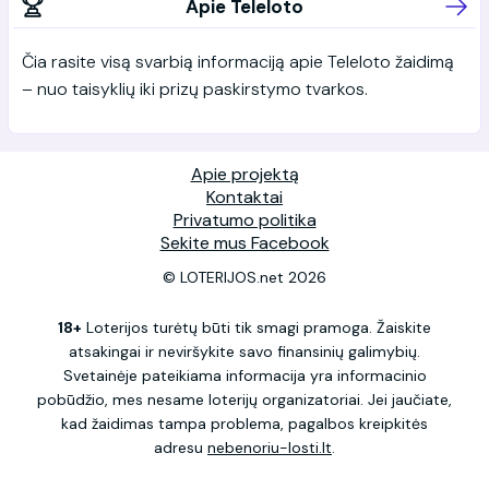
Apie Teleloto
Čia rasite visą svarbią informaciją apie Teleloto žaidimą
– nuo taisyklių iki prizų paskirstymo tvarkos.
Apie projektą
Kontaktai
Privatumo politika
Sekite mus Facebook
© LOTERIJOS.net 2026
18+
Loterijos turėtų būti tik smagi pramoga. Žaiskite
atsakingai ir neviršykite savo finansinių galimybių.
Svetainėje pateikiama informacija yra informacinio
pobūdžio, mes nesame loterijų organizatoriai. Jei jaučiate,
kad žaidimas tampa problema, pagalbos kreipkitės
adresu
nebenoriu-losti.lt
.