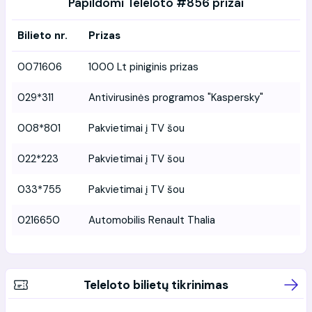
Papildomi Teleloto #856 prizai
Bilieto nr.
Prizas
0071606
1000 Lt piniginis prizas
029*311
Antivirusinės programos "Kaspersky"
008*801
Pakvietimai į TV šou
022*223
Pakvietimai į TV šou
033*755
Pakvietimai į TV šou
0216650
Automobilis Renault Thalia
Teleloto bilietų tikrinimas