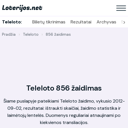
›
Teleloto:
Bilietų tikrinimas
Rezultatai
Archyvas
Sta
Pradžia
Teleloto
856 žaidimas
Teleloto 856 žaidimas
Šiame puslapyje pateikiami Teleloto žaidimo, vykusio 2012-
09-02, rezultatai: ištraukti skaičiai, žaidimo statistika ir
laimėtojų lentelės. Duomenys reguliariai atnaujinami po
kiekvienos transliacijos.