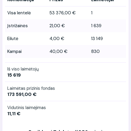
Visa lentelė
53 376,00 €
1
Įstrižainės
21,00 €
1 639
Eilutė
4,00 €
13 149
Kampai
40,00 €
830
Iš viso laimėtojų
15 619
Laimėtas prizinis fondas
173 591,00 €
Vidutinis laimėjimas
11,11 €