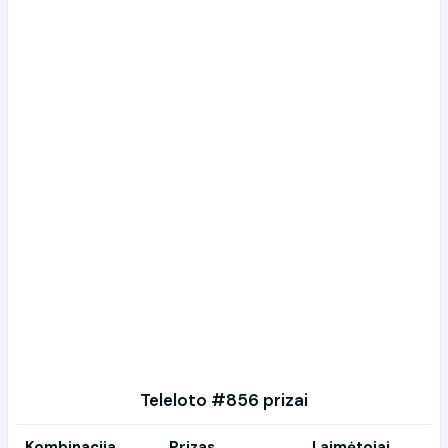
Teleloto #856 prizai
Kombinacija
Prizas
Laimėtojai