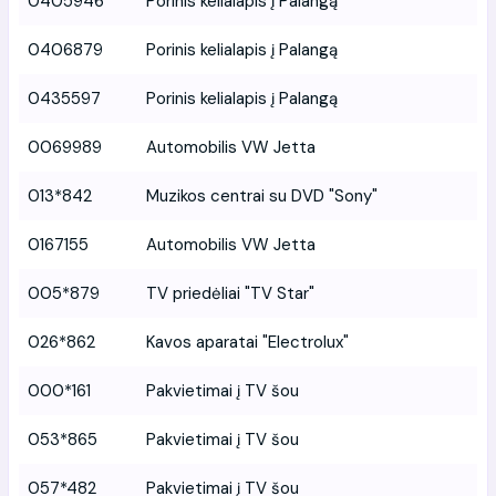
0405946
Porinis kelialapis į Palangą
0406879
Porinis kelialapis į Palangą
0435597
Porinis kelialapis į Palangą
0069989
Automobilis VW Jetta
013*842
Muzikos centrai su DVD "Sony"
0167155
Automobilis VW Jetta
005*879
TV priedėliai "TV Star"
026*862
Kavos aparatai "Electrolux"
000*161
Pakvietimai į TV šou
053*865
Pakvietimai į TV šou
057*482
Pakvietimai į TV šou