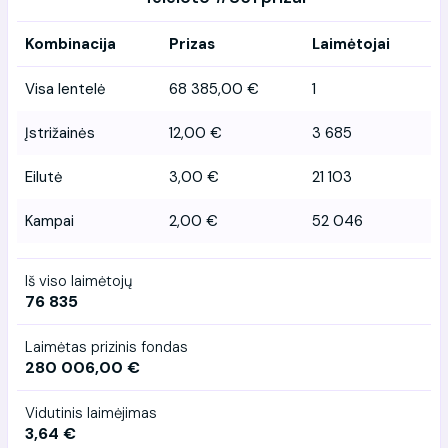
Kombinacija
Prizas
Laimėtojai
Visa lentelė
68 385,00 €
1
Įstrižainės
12,00 €
3 685
Eilutė
3,00 €
21 103
Kampai
2,00 €
52 046
Iš viso laimėtojų
76 835
Laimėtas prizinis fondas
280 006,00 €
Vidutinis laimėjimas
3,64 €