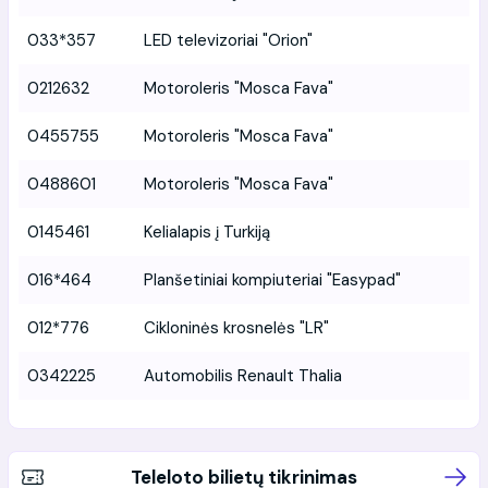
033*357
LED televizoriai "Orion"
0212632
Motoroleris "Mosca Fava"
0455755
Motoroleris "Mosca Fava"
0488601
Motoroleris "Mosca Fava"
0145461
Kelialapis į Turkiją
016*464
Planšetiniai kompiuteriai "Easypad"
012*776
Cikloninės krosnelės "LR"
0342225
Automobilis Renault Thalia
Teleloto bilietų tikrinimas