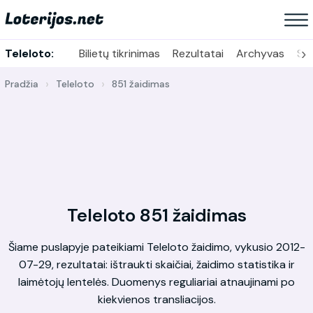
›
Teleloto:
Bilietų tikrinimas
Rezultatai
Archyvas
Sta
Pradžia
Teleloto
851 žaidimas
Teleloto 851 žaidimas
Šiame puslapyje pateikiami Teleloto žaidimo, vykusio 2012-
07-29, rezultatai: ištraukti skaičiai, žaidimo statistika ir
laimėtojų lentelės. Duomenys reguliariai atnaujinami po
kiekvienos transliacijos.