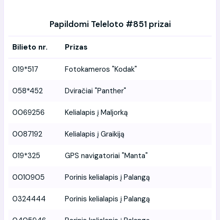
Papildomi Teleloto #851 prizai
Bilieto nr.
Prizas
019*517
Fotokameros "Kodak"
058*452
Dviračiai "Panther"
0069256
Kelialapis į Maljorką
0087192
Kelialapis į Graikiją
019*325
GPS navigatoriai "Manta"
0010905
Porinis kelialapis į Palangą
0324444
Porinis kelialapis į Palangą