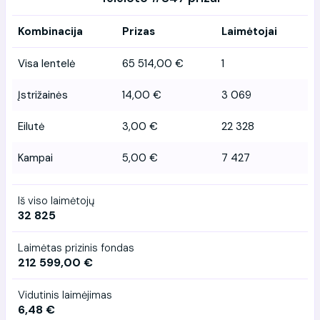
Kombinacija
Prizas
Laimėtojai
Visa lentelė
65 514,00 €
1
Įstrižainės
14,00 €
3 069
Eilutė
3,00 €
22 328
Kampai
5,00 €
7 427
Iš viso laimėtojų
32 825
Laimėtas prizinis fondas
212 599,00 €
Vidutinis laimėjimas
6,48 €