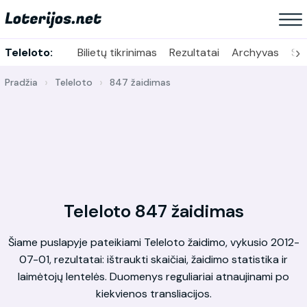
›
Teleloto:
Bilietų tikrinimas
Rezultatai
Archyvas
Sta
Pradžia
Teleloto
847 žaidimas
Teleloto 847 žaidimas
Šiame puslapyje pateikiami Teleloto žaidimo, vykusio 2012-
07-01, rezultatai: ištraukti skaičiai, žaidimo statistika ir
laimėtojų lentelės. Duomenys reguliariai atnaujinami po
kiekvienos transliacijos.