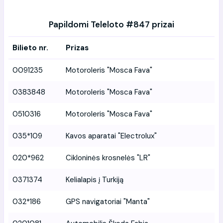
Papildomi Teleloto #847 prizai
Bilieto nr.
Prizas
0091235
Motoroleris "Mosca Fava"
0383848
Motoroleris "Mosca Fava"
0510316
Motoroleris "Mosca Fava"
035*109
Kavos aparatai "Electrolux"
020*962
Cikloninės krosnelės "LR"
0371374
Kelialapis į Turkiją
032*186
GPS navigatoriai "Manta"