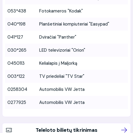
053*438
Fotokameros "Kodak"
040*198
Planšetiniai kompiuteriai "Easypad"
041*127
Dviračiai "Panther"
030*265
LED televizoriai "Orion"
0450113
Kelialapis į Maljorką
003*122
TV priedėliai "TV Star"
0258304
Automobilis VW Jetta
0277925
Automobilis VW Jetta
Teleloto bilietų tikrinimas