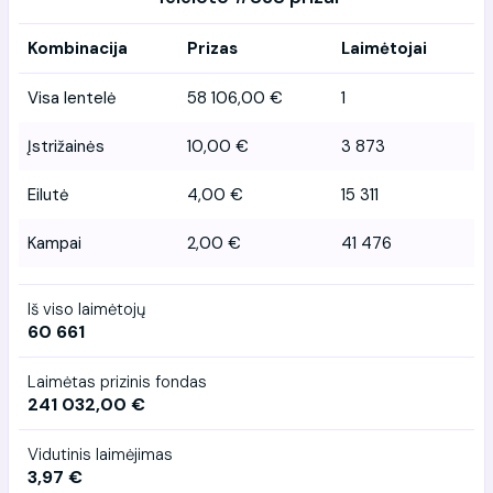
Kombinacija
Prizas
Laimėtojai
Visa lentelė
58 106,00 €
1
Įstrižainės
10,00 €
3 873
Eilutė
4,00 €
15 311
Kampai
2,00 €
41 476
Iš viso laimėtojų
60 661
Laimėtas prizinis fondas
241 032,00 €
Vidutinis laimėjimas
3,97 €