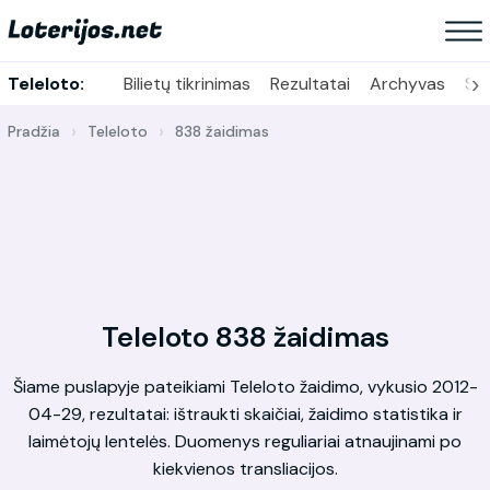
›
Teleloto:
Bilietų tikrinimas
Rezultatai
Archyvas
Sta
Pradžia
Teleloto
838 žaidimas
Teleloto 838 žaidimas
Šiame puslapyje pateikiami Teleloto žaidimo, vykusio 2012-
04-29, rezultatai: ištraukti skaičiai, žaidimo statistika ir
laimėtojų lentelės. Duomenys reguliariai atnaujinami po
kiekvienos transliacijos.