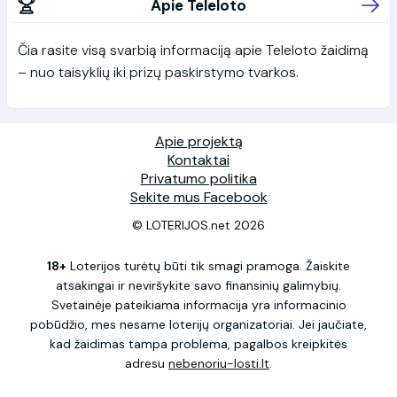
Apie Teleloto
Čia rasite visą svarbią informaciją apie Teleloto žaidimą
– nuo taisyklių iki prizų paskirstymo tvarkos.
Apie projektą
Kontaktai
Privatumo politika
Sekite mus Facebook
© LOTERIJOS.net 2026
18+
Loterijos turėtų būti tik smagi pramoga. Žaiskite
atsakingai ir neviršykite savo finansinių galimybių.
Svetainėje pateikiama informacija yra informacinio
pobūdžio, mes nesame loterijų organizatoriai. Jei jaučiate,
kad žaidimas tampa problema, pagalbos kreipkitės
adresu
nebenoriu-losti.lt
.