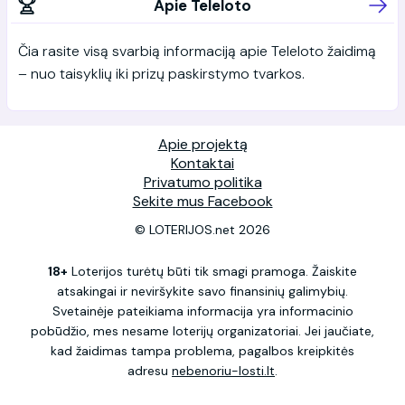
Apie Teleloto
Čia rasite visą svarbią informaciją apie Teleloto žaidimą
– nuo taisyklių iki prizų paskirstymo tvarkos.
Apie projektą
Kontaktai
Privatumo politika
Sekite mus Facebook
© LOTERIJOS.net 2026
18+
Loterijos turėtų būti tik smagi pramoga. Žaiskite
atsakingai ir neviršykite savo finansinių galimybių.
Svetainėje pateikiama informacija yra informacinio
pobūdžio, mes nesame loterijų organizatoriai. Jei jaučiate,
kad žaidimas tampa problema, pagalbos kreipkitės
adresu
nebenoriu-losti.lt
.