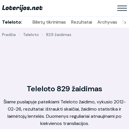
›
Teleloto:
Bilietų tikrinimas
Rezultatai
Archyvas
Sta
Pradžia
Teleloto
829 žaidimas
Teleloto 829 žaidimas
Šiame puslapyje pateikiami Teleloto žaidimo, vykusio 2012-
02-26, rezultatai: ištraukti skaičiai, žaidimo statistika ir
laimėtojų lentelės. Duomenys reguliariai atnaujinami po
kiekvienos transliacijos.