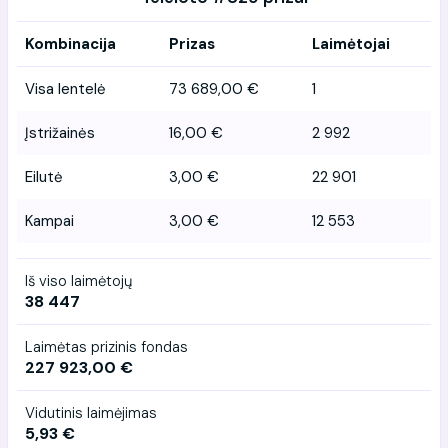
Kombinacija
Prizas
Laimėtojai
Visa lentelė
73 689,00 €
1
Įstrižainės
16,00 €
2 992
Eilutė
3,00 €
22 901
Kampai
3,00 €
12 553
Iš viso laimėtojų
38 447
Laimėtas prizinis fondas
227 923,00 €
Vidutinis laimėjimas
5,93 €