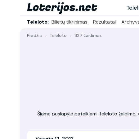
Tele
Teleloto:
Bilietų tikrinimas
Rezultatai
Archyv
Pradžia
Teleloto
827 žaidimas
Šiame puslapyje pateikiami Teleloto žaidimo, vy
Vasario 12, 2012