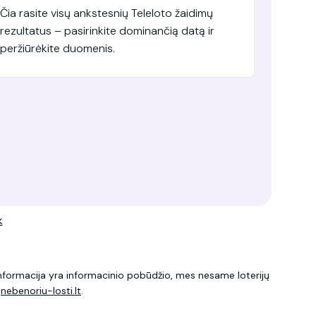
Čia rasite visų ankstesnių Teleloto žaidimų
rezultatus – pasirinkite dominančią datą ir
peržiūrėkite duomenis.
k
 informacija yra informacinio pobūdžio, mes nesame loterijų
u
nebenoriu-losti.lt
.