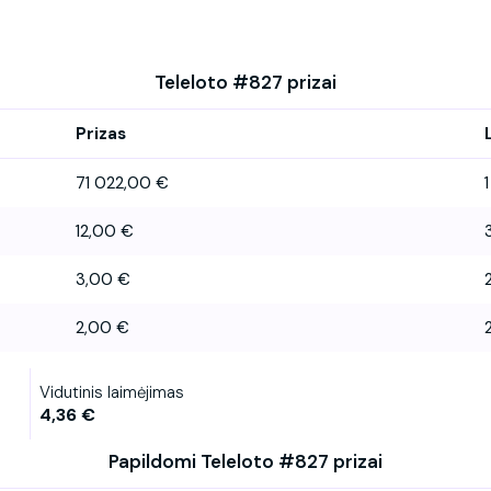
Teleloto #827 prizai
Prizas
71 022,00 €
1
12,00 €
3,00 €
2,00 €
Vidutinis laimėjimas
4,36 €
Papildomi Teleloto #827 prizai