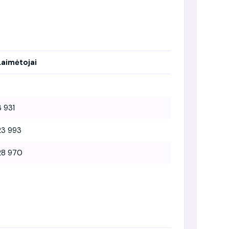
Laimėtojai
3 931
23 993
28 970