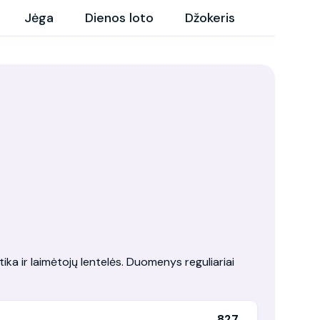
Jėga
Dienos loto
Džokeris
tika ir laimėtojų lentelės. Duomenys reguliariai
827