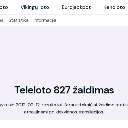
loto
Vikingų loto
Eurojackpot
Kenoloto
as
Statistika
Informacija
Teleloto 827 žaidimas
kusio 2012-02-12, rezultatai: ištraukti skaičiai, žaidimo statis
atnaujinami po kiekvienos transliacijos.