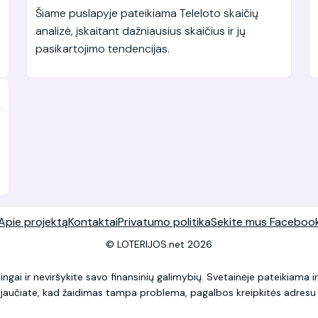
Šiame puslapyje pateikiama Teleloto skaičių
analizė, įskaitant dažniausius skaičius ir jų
pasikartojimo tendencijas.
Apie projektą
Kontaktai
Privatumo politika
Sekite mus Faceboo
© LOTERIJOS.net 2026
ingai ir neviršykite savo finansinių galimybių. Svetainėje pateikiama
ei jaučiate, kad žaidimas tampa problema, pagalbos kreipkitės adres