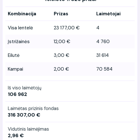
Kombinacija
Prizas
Laimėtojai
Visa lentelė
23 177,00 €
4
Įstrižainės
12,00 €
4 760
Eilutė
3,00 €
31 614
Kampai
2,00 €
70 584
Iš viso laimėtojų
106 962
Laimėtas prizinis fondas
316 307,00 €
Vidutinis laimėjimas
2,96 €