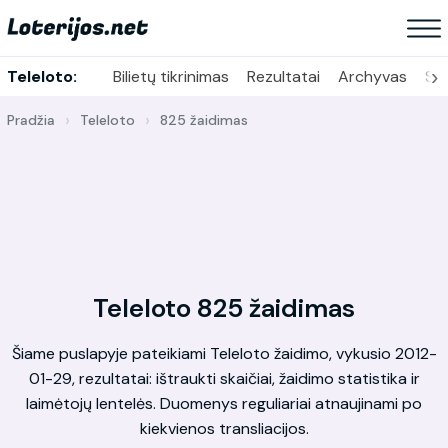
›
Teleloto:
Bilietų tikrinimas
Rezultatai
Archyvas
Sta
Pradžia
Teleloto
825 žaidimas
Teleloto 825 žaidimas
Šiame puslapyje pateikiami Teleloto žaidimo, vykusio 2012-
01-29, rezultatai: ištraukti skaičiai, žaidimo statistika ir
laimėtojų lentelės. Duomenys reguliariai atnaujinami po
kiekvienos transliacijos.