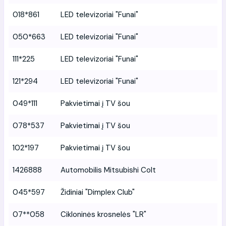
018*861
LED televizoriai "Funai"
050*663
LED televizoriai "Funai"
111*225
LED televizoriai "Funai"
121*294
LED televizoriai "Funai"
049*111
Pakvietimai į TV šou
078*537
Pakvietimai į TV šou
102*197
Pakvietimai į TV šou
1426888
Automobilis Mitsubishi Colt
045*597
Židiniai "Dimplex Club"
07**058
Cikloninės krosnelės "LR"