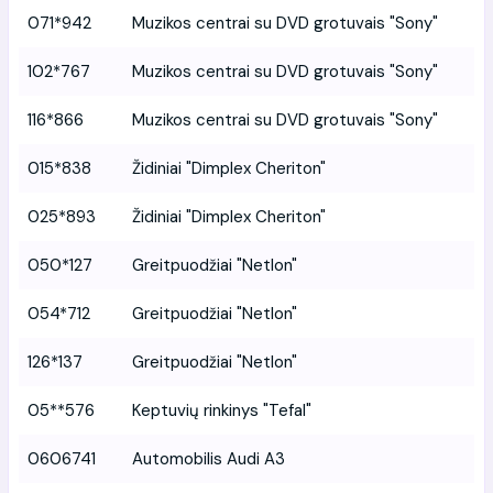
071*942
Muzikos centrai su DVD grotuvais "Sony"
102*767
Muzikos centrai su DVD grotuvais "Sony"
116*866
Muzikos centrai su DVD grotuvais "Sony"
015*838
Židiniai "Dimplex Cheriton"
025*893
Židiniai "Dimplex Cheriton"
050*127
Greitpuodžiai "Netlon"
054*712
Greitpuodžiai "Netlon"
126*137
Greitpuodžiai "Netlon"
05**576
Keptuvių rinkinys "Tefal"
0606741
Automobilis Audi A3