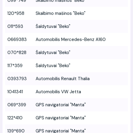
099*749
Skalbimo mašinos "Beko"
120*958
Skalbimo mašinos "Beko"
011*593
Šaldytuvai "Beko"
0669383
Automobilis Mercedes-Benz A160
070*828
Šaldytuvai "Beko"
117*359
Šaldytuvai "Beko"
0393793
Automobilis Renault Thalia
1041341
Automobilis VW Jetta
069*399
GPS navigatoriai "Manta"
122*410
GPS navigatoriai "Manta"
139*690
GPS navigatoriai "Manta"