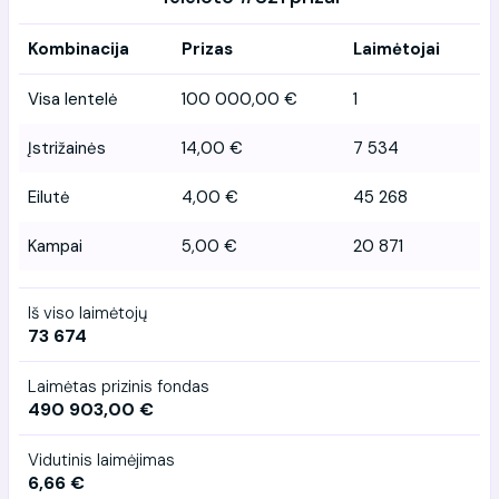
Kombinacija
Prizas
Laimėtojai
Visa lentelė
100 000,00 €
1
Įstrižainės
14,00 €
7 534
Eilutė
4,00 €
45 268
Kampai
5,00 €
20 871
Iš viso laimėtojų
73 674
Laimėtas prizinis fondas
490 903,00 €
Vidutinis laimėjimas
6,66 €