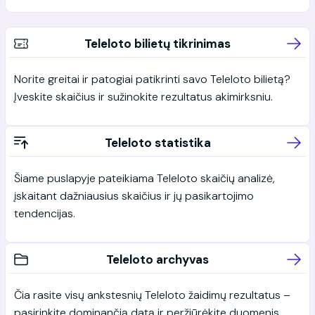
Teleloto bilietų tikrinimas
Norite greitai ir patogiai patikrinti savo Teleloto bilietą?
Įveskite skaičius ir sužinokite rezultatus akimirksniu.
Teleloto statistika
Šiame puslapyje pateikiama Teleloto skaičių analizė,
įskaitant dažniausius skaičius ir jų pasikartojimo
tendencijas.
Teleloto archyvas
Čia rasite visų ankstesnių Teleloto žaidimų rezultatus –
pasirinkite dominančią datą ir peržiūrėkite duomenis.