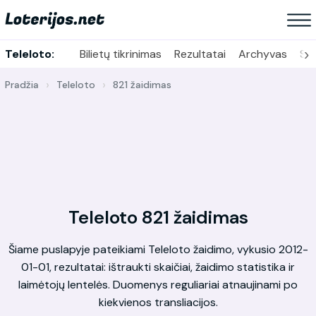
›
Teleloto:
Bilietų tikrinimas
Rezultatai
Archyvas
Sta
Pradžia
Teleloto
821 žaidimas
Teleloto 821 žaidimas
Šiame puslapyje pateikiami Teleloto žaidimo, vykusio 2012-
01-01, rezultatai: ištraukti skaičiai, žaidimo statistika ir
laimėtojų lentelės. Duomenys reguliariai atnaujinami po
kiekvienos transliacijos.