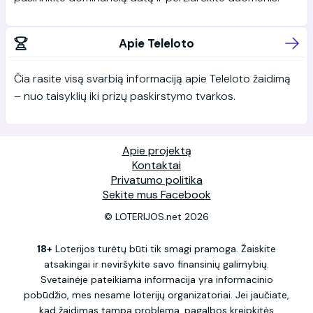
Apie Teleloto
Čia rasite visą svarbią informaciją apie Teleloto žaidimą
– nuo taisyklių iki prizų paskirstymo tvarkos.
Apie projektą
Kontaktai
Privatumo politika
Sekite mus Facebook
© LOTERIJOS.net 2026
18+
Loterijos turėtų būti tik smagi pramoga. Žaiskite
atsakingai ir neviršykite savo finansinių galimybių.
Svetainėje pateikiama informacija yra informacinio
pobūdžio, mes nesame loterijų organizatoriai. Jei jaučiate,
kad žaidimas tampa problema, pagalbos kreipkitės