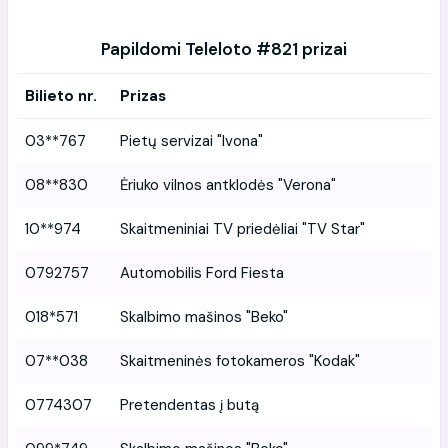
Papildomi Teleloto #821 prizai
Bilieto nr.
Prizas
03**767
Pietų servizai "Ivona"
08**830
Ėriuko vilnos antklodės "Verona"
10**974
Skaitmeniniai TV priedėliai "TV Star"
0792757
Automobilis Ford Fiesta
018*571
Skalbimo mašinos "Beko"
07**038
Skaitmeninės fotokameros "Kodak"
0774307
Pretendentas į butą