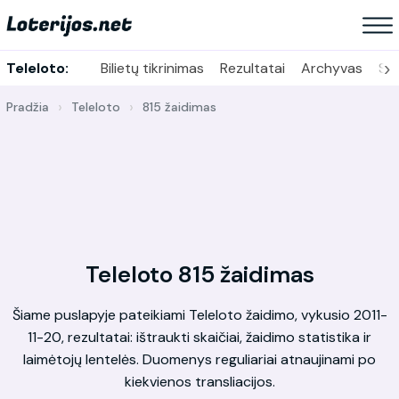
›
Teleloto:
Bilietų tikrinimas
Rezultatai
Archyvas
Sta
Pradžia
Teleloto
815 žaidimas
Teleloto 815 žaidimas
Šiame puslapyje pateikiami Teleloto žaidimo, vykusio 2011-
11-20, rezultatai: ištraukti skaičiai, žaidimo statistika ir
laimėtojų lentelės. Duomenys reguliariai atnaujinami po
kiekvienos transliacijos.