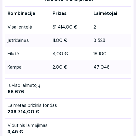
Kombinacija
Prizas
Laimėtojai
Visa lentelė
31 414,00 €
2
Įstrižainės
11,00 €
3 528
Eilutė
4,00 €
18 100
Kampai
2,00 €
47 046
Iš viso laimėtojų
68 676
Laimėtas prizinis fondas
236 714,00 €
Vidutinis laimėjimas
3,45 €