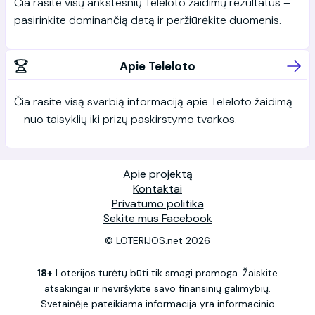
Čia rasite visų ankstesnių Teleloto žaidimų rezultatus –
pasirinkite dominančią datą ir peržiūrėkite duomenis.
Apie Teleloto
Čia rasite visą svarbią informaciją apie Teleloto žaidimą
– nuo taisyklių iki prizų paskirstymo tvarkos.
Apie projektą
Kontaktai
Privatumo politika
Sekite mus Facebook
© LOTERIJOS.net 2026
18+
Loterijos turėtų būti tik smagi pramoga. Žaiskite
atsakingai ir neviršykite savo finansinių galimybių.
Svetainėje pateikiama informacija yra informacinio