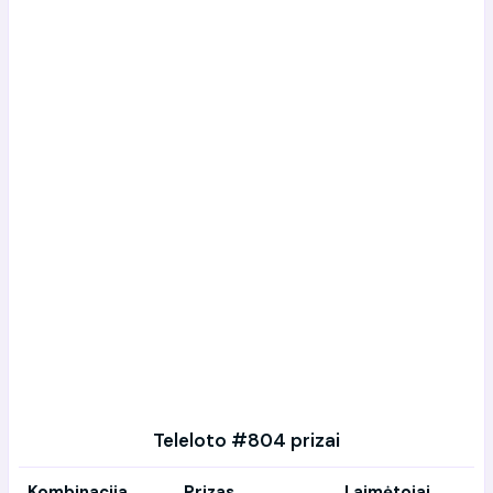
Teleloto #804 prizai
Kombinacija
Prizas
Laimėtojai