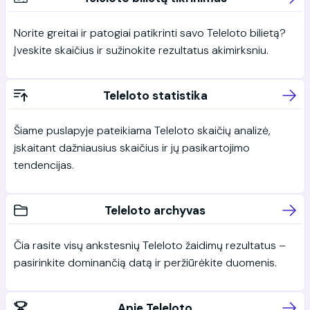
Norite greitai ir patogiai patikrinti savo Teleloto bilietą?
Įveskite skaičius ir sužinokite rezultatus akimirksniu.
Teleloto statistika
Šiame puslapyje pateikiama Teleloto skaičių analizė,
įskaitant dažniausius skaičius ir jų pasikartojimo
tendencijas.
Teleloto archyvas
Čia rasite visų ankstesnių Teleloto žaidimų rezultatus –
pasirinkite dominančią datą ir peržiūrėkite duomenis.
Apie Teleloto