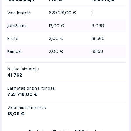
Visa lentelė
620 251,00 €
1
Įstrižainės
12,00 €
3 038
Eilutė
3,00 €
19 565
Kampai
2,00 €
19 158
Iš viso laimėtojų
41 762
Laimėtas prizinis fondas
753 718,00 €
Vidutinis laimėjimas
18,05 €