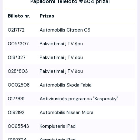
Papildomi Teleloto #804 prizai
Bilieto nr.
Prizas
0217172
Automobilis Citroen C3
005*307
Pakvietimai į TV šou
018*327
Pakvietimai į TV šou
028*803
Pakvietimai į TV šou
0002508
Automobilis Skoda Fabia
017*881
Antivirusinės programos "Kaspersky"
0192192
Automobilis Nissan Micra
0065543
Kompiuteris iPad
0139824
Kompiuteris iPad