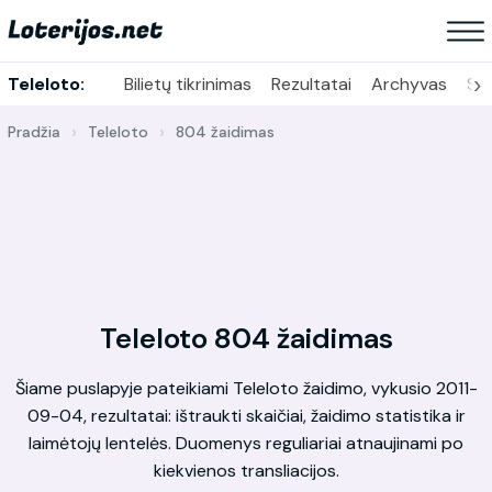
›
Teleloto:
Bilietų tikrinimas
Rezultatai
Archyvas
Sta
Pradžia
Teleloto
804 žaidimas
Teleloto 804 žaidimas
Šiame puslapyje pateikiami Teleloto žaidimo, vykusio 2011-
09-04, rezultatai: ištraukti skaičiai, žaidimo statistika ir
laimėtojų lentelės. Duomenys reguliariai atnaujinami po
kiekvienos transliacijos.