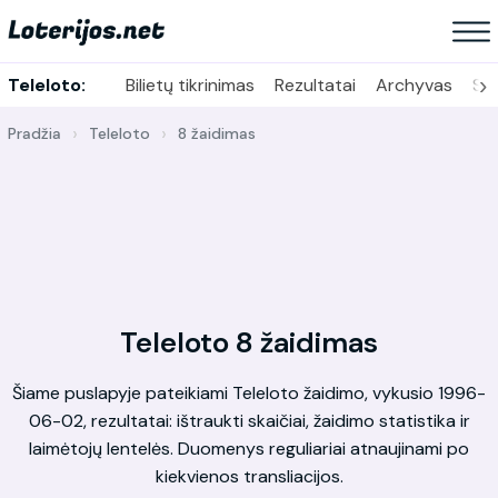
›
Teleloto:
Bilietų tikrinimas
Rezultatai
Archyvas
Sta
Pradžia
Teleloto
8 žaidimas
Teleloto 8 žaidimas
Šiame puslapyje pateikiami Teleloto žaidimo, vykusio 1996-
06-02, rezultatai: ištraukti skaičiai, žaidimo statistika ir
laimėtojų lentelės. Duomenys reguliariai atnaujinami po
kiekvienos transliacijos.