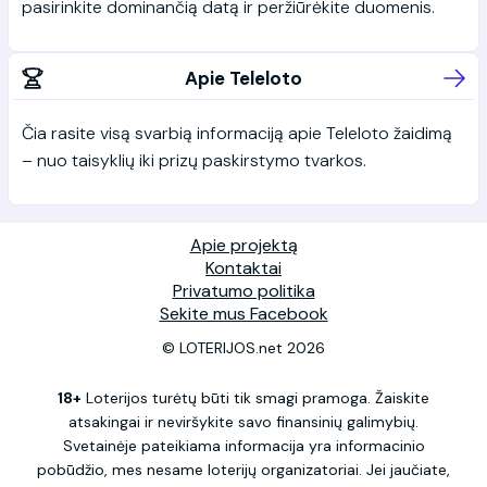
pasirinkite dominančią datą ir peržiūrėkite duomenis.
Apie Teleloto
Čia rasite visą svarbią informaciją apie Teleloto žaidimą
– nuo taisyklių iki prizų paskirstymo tvarkos.
Apie projektą
Kontaktai
Privatumo politika
Sekite mus Facebook
© LOTERIJOS.net 2026
18+
Loterijos turėtų būti tik smagi pramoga. Žaiskite
atsakingai ir neviršykite savo finansinių galimybių.
Svetainėje pateikiama informacija yra informacinio
pobūdžio, mes nesame loterijų organizatoriai. Jei jaučiate,