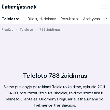
›
Teleloto:
Bilietų tikrinimas
Rezultatai
Archyvas
Sta
Pradžia
Teleloto
783 žaidimas
Teleloto 783 žaidimas
Šiame puslapyje pateikiami Teleloto žaidimo, vykusio 2011-
04-10, rezultatai: ištraukti skaičiai, žaidimo statistika ir
laimėtojų lentelės. Duomenys reguliariai atnaujinami po
kiekvienos transliacijos.