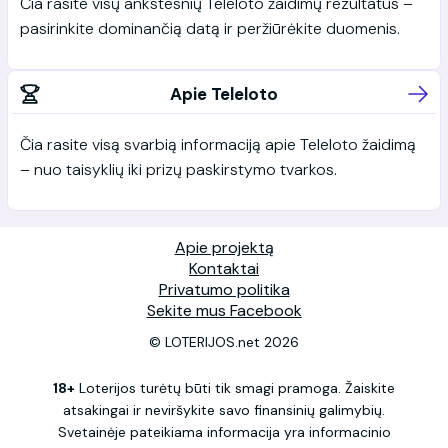
Čia rasite visų ankstesnių Teleloto žaidimų rezultatus –
pasirinkite dominančią datą ir peržiūrėkite duomenis.
Apie Teleloto
Čia rasite visą svarbią informaciją apie Teleloto žaidimą
– nuo taisyklių iki prizų paskirstymo tvarkos.
Apie projektą
Kontaktai
Privatumo politika
Sekite mus Facebook
© LOTERIJOS.net 2026
18+
Loterijos turėtų būti tik smagi pramoga. Žaiskite
atsakingai ir neviršykite savo finansinių galimybių.
Svetainėje pateikiama informacija yra informacinio