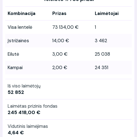
Kombinacija
Prizas
Laimėtojai
Visa lentelė
73 134,00 €
1
Įstrižainės
14,00 €
3 462
Eilutė
3,00 €
25 038
Kampai
2,00 €
24 351
Iš viso laimėtojų
52 852
Laimėtas prizinis fondas
245 418,00 €
Vidutinis laimėjimas
4,64 €