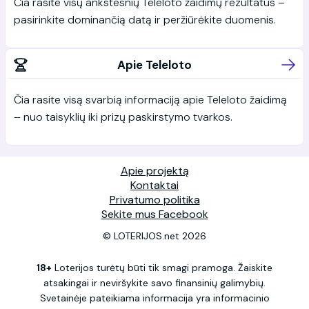
Čia rasite visų ankstesnių Teleloto žaidimų rezultatus –
pasirinkite dominančią datą ir peržiūrėkite duomenis.
Apie Teleloto
Čia rasite visą svarbią informaciją apie Teleloto žaidimą
– nuo taisyklių iki prizų paskirstymo tvarkos.
Apie projektą
Kontaktai
Privatumo politika
Sekite mus Facebook
© LOTERIJOS.net 2026
18+
Loterijos turėtų būti tik smagi pramoga. Žaiskite
atsakingai ir neviršykite savo finansinių galimybių.
Svetainėje pateikiama informacija yra informacinio