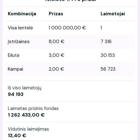
Kombinacija
Prizas
Laimėtojai
Visa lentelė
1 000 000,00 €
1
Įstrižainės
8,00 €
7 316
Eilutė
3,00 €
30 153
Kampai
2,00 €
56 723
Iš viso laimėtojų
94 193
Laimėtas prizinis fondas
1 262 433,00 €
Vidutinis laimėjimas
13,40 €