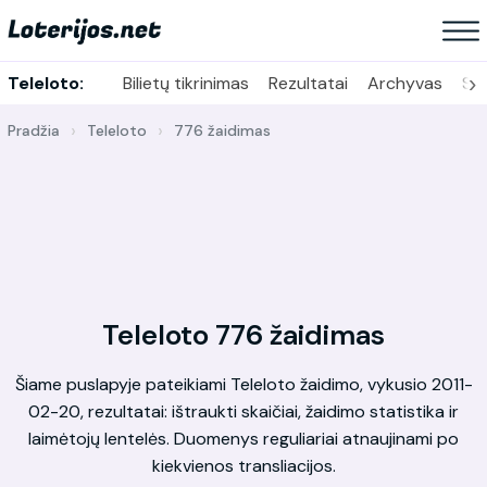
›
Teleloto:
Bilietų tikrinimas
Rezultatai
Archyvas
Sta
Pradžia
Teleloto
776 žaidimas
Teleloto 776 žaidimas
Šiame puslapyje pateikiami Teleloto žaidimo, vykusio 2011-
02-20, rezultatai: ištraukti skaičiai, žaidimo statistika ir
laimėtojų lentelės. Duomenys reguliariai atnaujinami po
kiekvienos transliacijos.