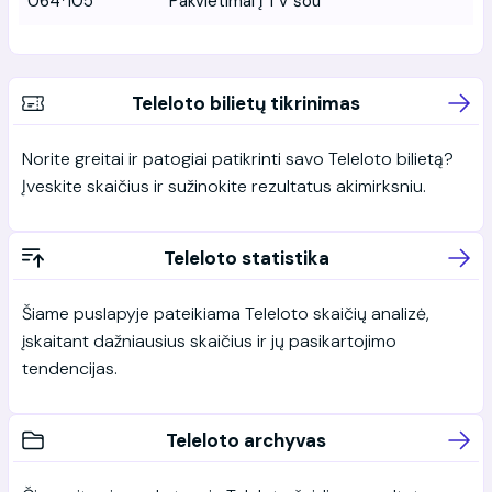
064*105
Pakvietimai į TV šou
Teleloto bilietų tikrinimas
Norite greitai ir patogiai patikrinti savo Teleloto bilietą?
Įveskite skaičius ir sužinokite rezultatus akimirksniu.
Teleloto statistika
Šiame puslapyje pateikiama Teleloto skaičių analizė,
įskaitant dažniausius skaičius ir jų pasikartojimo
tendencijas.
Teleloto archyvas