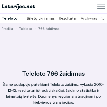
›
Teleloto:
Bilietų tikrinimas
Rezultatai
Archyvas
Sta
Pradžia
Teleloto
766 žaidimas
Teleloto 766 žaidimas
Šiame puslapyje pateikiami Teleloto žaidimo, vykusio 2010-
12-12, rezultatai: ištraukti skaičiai, žaidimo statistika ir
laimėtojų lentelės. Duomenys reguliariai atnaujinami po
kiekvienos transliacijos.