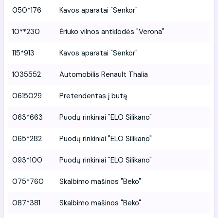
050*176
Kavos aparatai "Senkor"
10**230
Ėriuko vilnos antklodės "Verona"
115*913
Kavos aparatai "Senkor"
1035552
Automobilis Renault Thalia
0615029
Pretendentas į butą
063*663
Puodų rinkiniai "ELO Silikano"
065*282
Puodų rinkiniai "ELO Silikano"
093*100
Puodų rinkiniai "ELO Silikano"
075*760
Skalbimo mašinos "Beko"
087*381
Skalbimo mašinos "Beko"