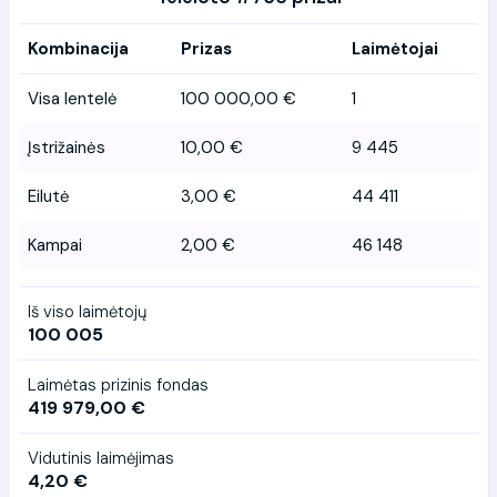
Kombinacija
Prizas
Laimėtojai
Visa lentelė
100 000,00 €
1
Įstrižainės
10,00 €
9 445
Eilutė
3,00 €
44 411
Kampai
2,00 €
46 148
Iš viso laimėtojų
100 005
Laimėtas prizinis fondas
419 979,00 €
Vidutinis laimėjimas
4,20 €