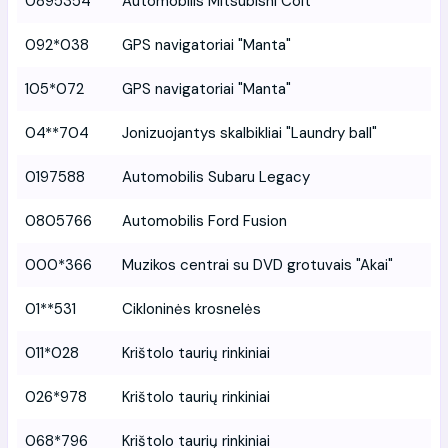
0895354
Automobilis Mitsubishi Colt
092*038
GPS navigatoriai "Manta"
105*072
GPS navigatoriai "Manta"
04**704
Jonizuojantys skalbikliai "Laundry ball"
0197588
Automobilis Subaru Legacy
0805766
Automobilis Ford Fusion
000*366
Muzikos centrai su DVD grotuvais "Akai"
01**531
Cikloninės krosnelės
011*028
Krištolo taurių rinkiniai
026*978
Krištolo taurių rinkiniai
068*796
Krištolo taurių rinkiniai