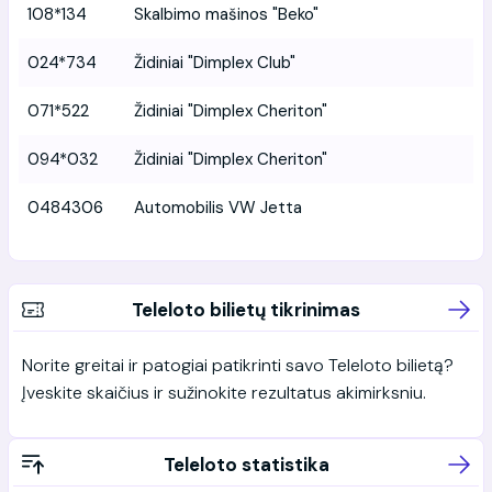
108*134
Skalbimo mašinos "Beko"
024*734
Židiniai "Dimplex Club"
071*522
Židiniai "Dimplex Cheriton"
094*032
Židiniai "Dimplex Cheriton"
0484306
Automobilis VW Jetta
Teleloto bilietų tikrinimas
Norite greitai ir patogiai patikrinti savo Teleloto bilietą?
Įveskite skaičius ir sužinokite rezultatus akimirksniu.
Teleloto statistika