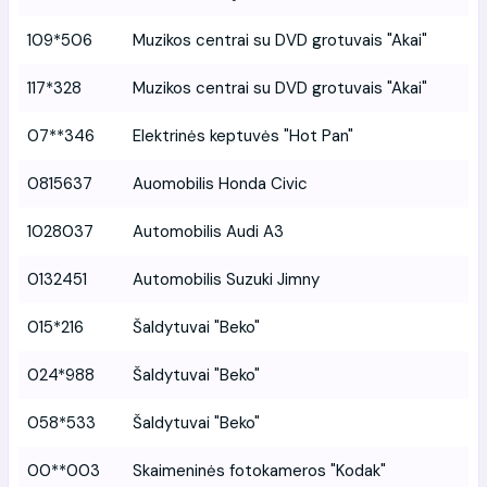
109*506
Muzikos centrai su DVD grotuvais "Akai"
117*328
Muzikos centrai su DVD grotuvais "Akai"
07**346
Elektrinės keptuvės "Hot Pan"
0815637
Auomobilis Honda Civic
1028037
Automobilis Audi A3
0132451
Automobilis Suzuki Jimny
015*216
Šaldytuvai "Beko"
024*988
Šaldytuvai "Beko"
058*533
Šaldytuvai "Beko"
00**003
Skaimeninės fotokameros "Kodak"