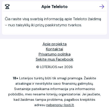
Apie Teleloto
Čia rasite visą svarbią informaciją apie Teleloto žaidimą
– nuo taisyklių iki prizų paskirstymo tvarkos.
Apie projektą
Kontaktai
Privatumo politika
Sekite mus Facebook
© LOTERIJOS.net 2026
18+
Loterijos turėtų būti tik smagi pramoga. Žaiskite
atsakingai ir neviršykite savo finansinių galimybių.
Svetainėje pateikiama informacija yra informacinio
pobūdžio, mes nesame loterijų organizatoriai. Jei jaučiate,
kad žaidimas tampa problema, pagalbos kreipkitės
adresu
nebenoriu-losti.lt
.