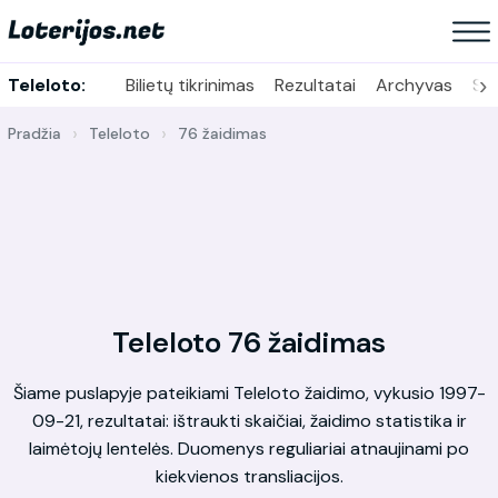
›
Teleloto:
Bilietų tikrinimas
Rezultatai
Archyvas
Sta
Pradžia
Teleloto
76 žaidimas
Teleloto 76 žaidimas
Šiame puslapyje pateikiami Teleloto žaidimo, vykusio 1997-
09-21, rezultatai: ištraukti skaičiai, žaidimo statistika ir
laimėtojų lentelės. Duomenys reguliariai atnaujinami po
kiekvienos transliacijos.