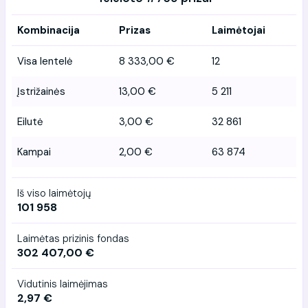
Kombinacija
Prizas
Laimėtojai
Visa lentelė
8 333,00 €
12
Įstrižainės
13,00 €
5 211
Eilutė
3,00 €
32 861
Kampai
2,00 €
63 874
Iš viso laimėtojų
101 958
Laimėtas prizinis fondas
302 407,00 €
Vidutinis laimėjimas
2,97 €