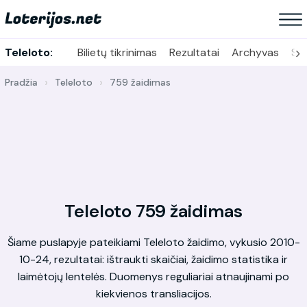
›
Teleloto:
Bilietų tikrinimas
Rezultatai
Archyvas
Sta
Pradžia
Teleloto
759 žaidimas
Teleloto 759 žaidimas
Šiame puslapyje pateikiami Teleloto žaidimo, vykusio 2010-
10-24, rezultatai: ištraukti skaičiai, žaidimo statistika ir
laimėtojų lentelės. Duomenys reguliariai atnaujinami po
kiekvienos transliacijos.