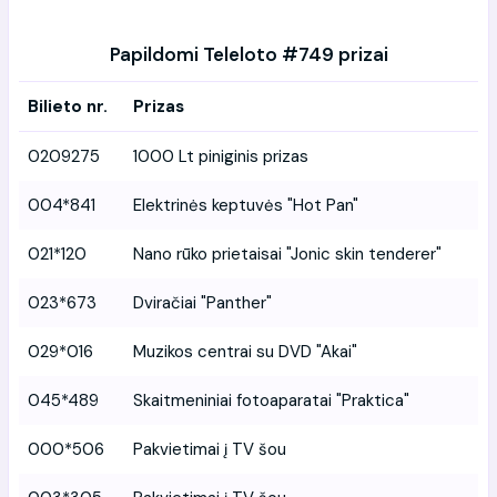
Papildomi Teleloto #749 prizai
Bilieto nr.
Prizas
0209275
1000 Lt piniginis prizas
004*841
Elektrinės keptuvės "Hot Pan"
021*120
Nano rūko prietaisai "Jonic skin tenderer"
023*673
Dviračiai "Panther"
029*016
Muzikos centrai su DVD "Akai"
045*489
Skaitmeniniai fotoaparatai "Praktica"
000*506
Pakvietimai į TV šou