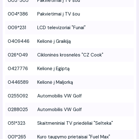
003*305
Pakvietimai į TV šou
004*386
Pakvietimai į TV šou
009*231
LCD televizoriai "Funai"
0409446
Kelionė į Graikiją
026*049
Cikloninės krosnelės "CZ Cook"
0427776
Kelionė į Egiptą
0446589
Kelionė į Maljorką
0255092
Automobilis VW Golf
0288025
Automobilis VW Golf
051*323
Skaitmeniniai TV priedėliai "Selteka"
001*265
Kuro taupymo prietaisai "Fuel Max"