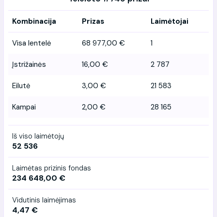
Kombinacija
Prizas
Laimėtojai
Visa lentelė
68 977,00 €
1
Įstrižainės
16,00 €
2 787
Eilutė
3,00 €
21 583
Kampai
2,00 €
28 165
Iš viso laimėtojų
52 536
Laimėtas prizinis fondas
234 648,00 €
Vidutinis laimėjimas
4,47 €