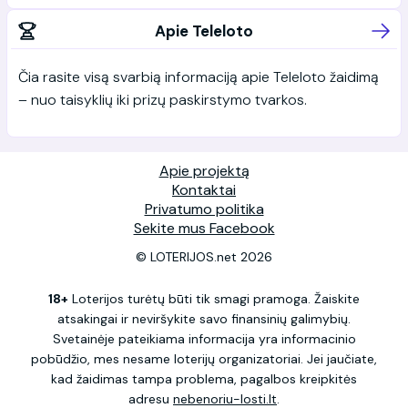
Apie Teleloto
Čia rasite visą svarbią informaciją apie Teleloto žaidimą
– nuo taisyklių iki prizų paskirstymo tvarkos.
Apie projektą
Kontaktai
Privatumo politika
Sekite mus Facebook
© LOTERIJOS.net 2026
18+
Loterijos turėtų būti tik smagi pramoga. Žaiskite
atsakingai ir neviršykite savo finansinių galimybių.
Svetainėje pateikiama informacija yra informacinio
pobūdžio, mes nesame loterijų organizatoriai. Jei jaučiate,
kad žaidimas tampa problema, pagalbos kreipkitės
adresu
nebenoriu-losti.lt
.