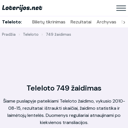
›
Teleloto:
Bilietų tikrinimas
Rezultatai
Archyvas
Sta
Pradžia
Teleloto
749 žaidimas
Teleloto 749 žaidimas
Šiame puslapyje pateikiami Teleloto žaidimo, vykusio 2010-
08-15, rezultatai: ištraukti skaičiai, žaidimo statistika ir
laimėtojų lentelės. Duomenys reguliariai atnaujinami po
kiekvienos transliacijos.