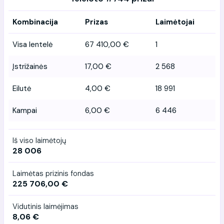
Kombinacija
Prizas
Laimėtojai
Visa lentelė
67 410,00 €
1
Įstrižainės
17,00 €
2 568
Eilutė
4,00 €
18 991
Kampai
6,00 €
6 446
Iš viso laimėtojų
28 006
Laimėtas prizinis fondas
225 706,00 €
Vidutinis laimėjimas
8,06 €