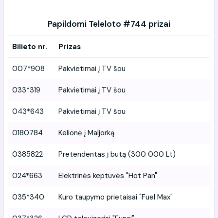
Papildomi Teleloto #744 prizai
Bilieto nr.
Prizas
007*908
Pakvietimai į TV šou
033*319
Pakvietimai į TV šou
043*643
Pakvietimai į TV šou
0180784
Kelionė į Maljorką
0385822
Pretendentas į butą (300 000 Lt)
024*663
Elektrinės keptuvės "Hot Pan"
035*340
Kuro taupymo prietaisai "Fuel Max"