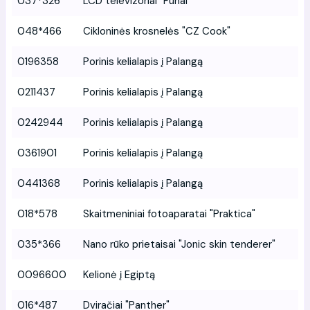
037*326
LCD televizoriai "Funai"
048*466
Cikloninės krosnelės "CZ Cook"
0196358
Porinis kelialapis į Palangą
0211437
Porinis kelialapis į Palangą
0242944
Porinis kelialapis į Palangą
0361901
Porinis kelialapis į Palangą
0441368
Porinis kelialapis į Palangą
018*578
Skaitmeniniai fotoaparatai "Praktica"
035*366
Nano rūko prietaisai "Jonic skin tenderer"
0096600
Kelionė į Egiptą
016*487
Dviračiai "Panther"