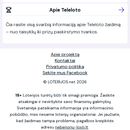
Apie Teleloto
Čia rasite visą svarbią informaciją apie Teleloto žaidimą
– nuo taisyklių iki prizų paskirstymo tvarkos.
Apie projektą
Kontaktai
Privatumo politika
Sekite mus Facebook
© LOTERIJOS.net 2026
18+
Loterijos turėtų būti tik smagi pramoga. Žaiskite
atsakingai ir neviršykite savo finansinių galimybių.
Svetainėje pateikiama informacija yra informacinio
pobūdžio, mes nesame loterijų organizatoriai. Jei jaučiate,
kad žaidimas tampa problema, pagalbos kreipkitės
adresu
nebenoriu-losti.lt
.