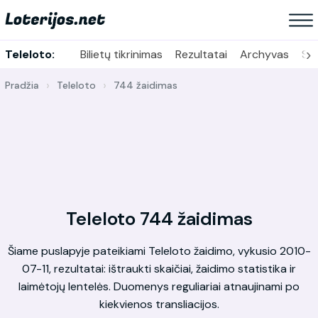
›
Teleloto:
Bilietų tikrinimas
Rezultatai
Archyvas
Sta
Pradžia
Teleloto
744 žaidimas
Teleloto 744 žaidimas
Šiame puslapyje pateikiami Teleloto žaidimo, vykusio 2010-
07-11, rezultatai: ištraukti skaičiai, žaidimo statistika ir
laimėtojų lentelės. Duomenys reguliariai atnaujinami po
kiekvienos transliacijos.