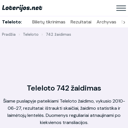
›
Teleloto:
Bilietų tikrinimas
Rezultatai
Archyvas
Sta
Pradžia
Teleloto
742 žaidimas
Teleloto 742 žaidimas
Šiame puslapyje pateikiami Teleloto žaidimo, vykusio 2010-
06-27, rezultatai: ištraukti skaičiai, žaidimo statistika ir
laimėtojų lentelės. Duomenys reguliariai atnaujinami po
kiekvienos transliacijos.