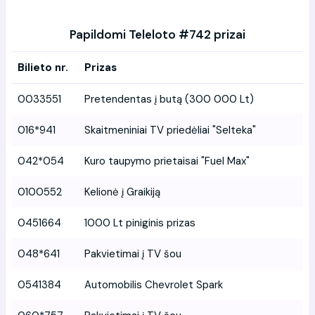
Papildomi Teleloto #742 prizai
Bilieto nr.
Prizas
0033551
Pretendentas į butą (300 000 Lt)
016*941
Skaitmeniniai TV priedėliai "Selteka"
042*054
Kuro taupymo prietaisai "Fuel Max"
0100552
Kelionė į Graikiją
0451664
1000 Lt piniginis prizas
048*641
Pakvietimai į TV šou
0541384
Automobilis Chevrolet Spark