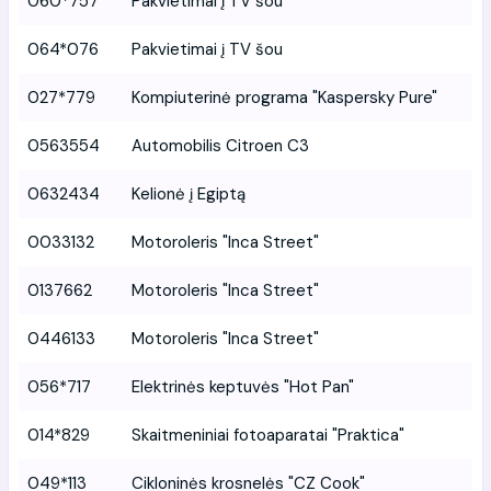
060*757
Pakvietimai į TV šou
064*076
Pakvietimai į TV šou
027*779
Kompiuterinė programa "Kaspersky Pure"
0563554
Automobilis Citroen C3
0632434
Kelionė į Egiptą
0033132
Motoroleris "Inca Street"
0137662
Motoroleris "Inca Street"
0446133
Motoroleris "Inca Street"
056*717
Elektrinės keptuvės "Hot Pan"
014*829
Skaitmeniniai fotoaparatai "Praktica"
049*113
Cikloninės krosnelės "CZ Cook"