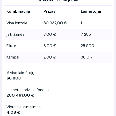
Kombinacija
Prizas
Laimėtojai
Visa lentelė
80 932,00 €
1
Įstrižainės
7,00 €
7 285
Eilutė
3,00 €
25 500
Kampai
2,00 €
36 017
Iš viso laimėtojų
68 803
Laimėtas prizinis fondas
280 461,00 €
Vidutinis laimėjimas
4,08 €