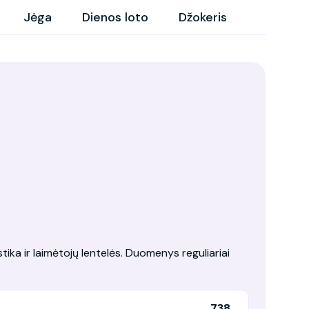
Jėga
Dienos loto
Džokeris
tika ir laimėtojų lentelės. Duomenys reguliariai
738