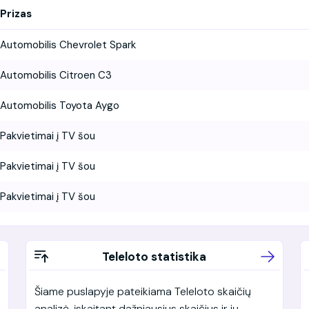
Prizas
Automobilis Chevrolet Spark
Automobilis Citroen C3
Automobilis Toyota Aygo
Pakvietimai į TV šou
Pakvietimai į TV šou
Pakvietimai į TV šou
Teleloto statistika
Šiame puslapyje pateikiama Teleloto skaičių
analizė, įskaitant dažniausius skaičius ir jų