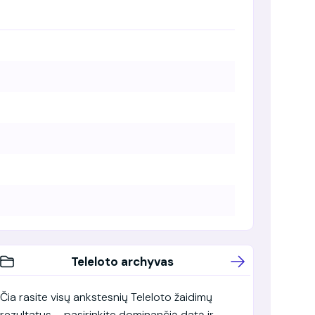
Teleloto archyvas
Čia rasite visų ankstesnių Teleloto žaidimų
rezultatus – pasirinkite dominančią datą ir