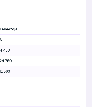
Laimėtojai
3
4 458
24 750
12 363