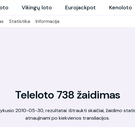
loto
Vikingų loto
Eurojackpot
Kenoloto
as
Statistika
Informacija
Teleloto 738 žaidimas
kusio 2010-05-30, rezultatai: ištraukti skaičiai, žaidimo statis
atnaujinami po kiekvienos transliacijos.