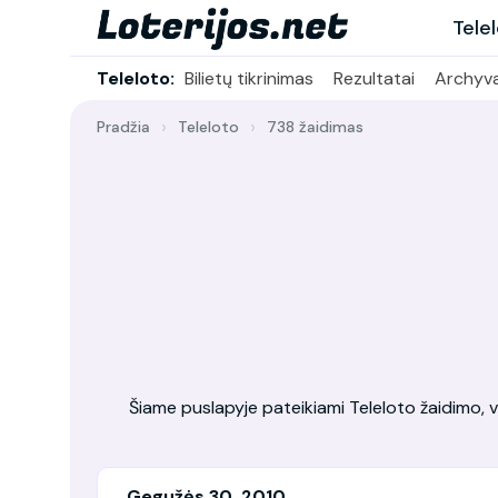
Tele
Teleloto:
Bilietų tikrinimas
Rezultatai
Archyv
Pradžia
Teleloto
738 žaidimas
Šiame puslapyje pateikiami Teleloto žaidimo, vy
Gegužės 30, 2010