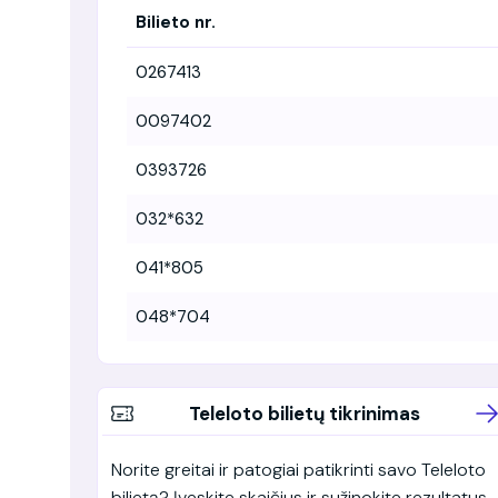
Bilieto nr.
0267413
0097402
0393726
032*632
041*805
048*704
Teleloto bilietų tikrinimas
Norite greitai ir patogiai patikrinti savo Teleloto
bilietą? Įveskite skaičius ir sužinokite rezultatus