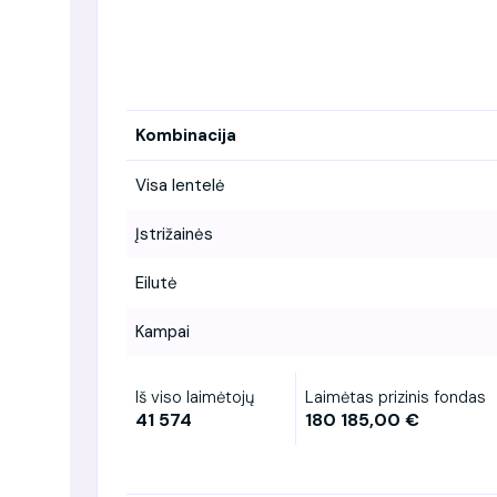
Kombinacija
Visa lentelė
Įstrižainės
Eilutė
Kampai
Iš viso laimėtojų
Laimėtas prizinis fondas
41 574
180 185,00 €