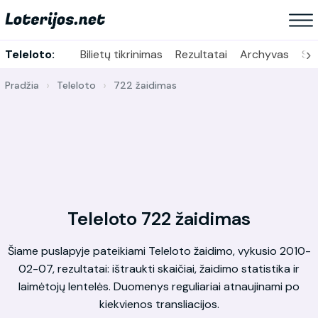
›
Teleloto:
Bilietų tikrinimas
Rezultatai
Archyvas
Sta
Pradžia
Teleloto
722 žaidimas
Teleloto 722 žaidimas
Šiame puslapyje pateikiami Teleloto žaidimo, vykusio 2010-
02-07, rezultatai: ištraukti skaičiai, žaidimo statistika ir
laimėtojų lentelės. Duomenys reguliariai atnaujinami po
kiekvienos transliacijos.