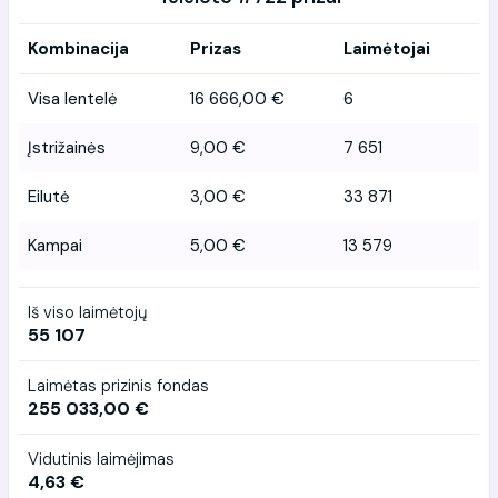
Kombinacija
Prizas
Laimėtojai
Visa lentelė
16 666,00 €
6
Įstrižainės
9,00 €
7 651
Eilutė
3,00 €
33 871
Kampai
5,00 €
13 579
Iš viso laimėtojų
55 107
Laimėtas prizinis fondas
255 033,00 €
Vidutinis laimėjimas
4,63 €