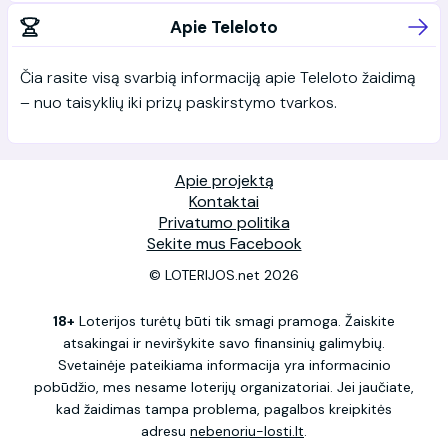
Apie Teleloto
Čia rasite visą svarbią informaciją apie Teleloto žaidimą
– nuo taisyklių iki prizų paskirstymo tvarkos.
Apie projektą
Kontaktai
Privatumo politika
Sekite mus Facebook
© LOTERIJOS.net 2026
18+
Loterijos turėtų būti tik smagi pramoga. Žaiskite
atsakingai ir neviršykite savo finansinių galimybių.
Svetainėje pateikiama informacija yra informacinio
pobūdžio, mes nesame loterijų organizatoriai. Jei jaučiate,
kad žaidimas tampa problema, pagalbos kreipkitės
adresu
nebenoriu-losti.lt
.