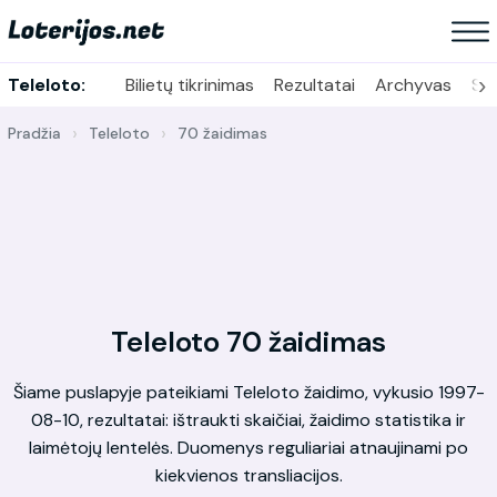
›
Teleloto:
Bilietų tikrinimas
Rezultatai
Archyvas
Sta
Pradžia
Teleloto
70 žaidimas
Teleloto 70 žaidimas
Šiame puslapyje pateikiami Teleloto žaidimo, vykusio 1997-
08-10, rezultatai: ištraukti skaičiai, žaidimo statistika ir
laimėtojų lentelės. Duomenys reguliariai atnaujinami po
kiekvienos transliacijos.