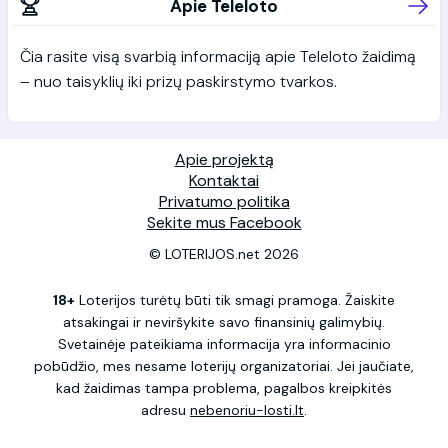
Apie Teleloto
Čia rasite visą svarbią informaciją apie Teleloto žaidimą
– nuo taisyklių iki prizų paskirstymo tvarkos.
Apie projektą
Kontaktai
Privatumo politika
Sekite mus Facebook
© LOTERIJOS.net 2026
18+
Loterijos turėtų būti tik smagi pramoga. Žaiskite
atsakingai ir neviršykite savo finansinių galimybių.
Svetainėje pateikiama informacija yra informacinio
pobūdžio, mes nesame loterijų organizatoriai. Jei jaučiate,
kad žaidimas tampa problema, pagalbos kreipkitės
adresu
nebenoriu-losti.lt
.