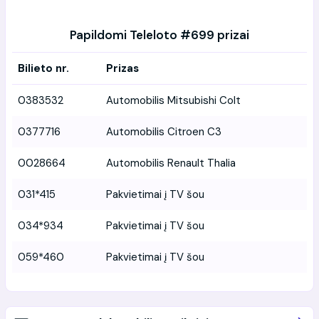
Papildomi Teleloto #699 prizai
Bilieto nr.
Prizas
0383532
Automobilis Mitsubishi Colt
0377716
Automobilis Citroen C3
0028664
Automobilis Renault Thalia
031*415
Pakvietimai į TV šou
034*934
Pakvietimai į TV šou
059*460
Pakvietimai į TV šou