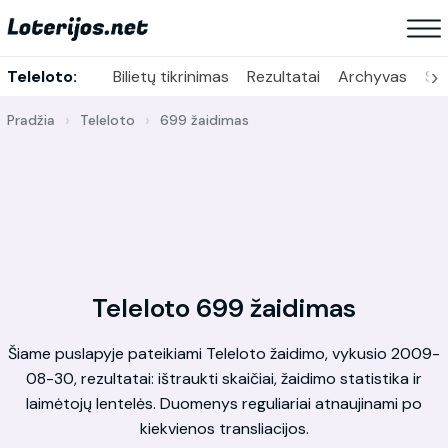
›
Teleloto:
Bilietų tikrinimas
Rezultatai
Archyvas
Sta
Pradžia
Teleloto
699 žaidimas
Teleloto 699 žaidimas
Šiame puslapyje pateikiami Teleloto žaidimo, vykusio 2009-
08-30, rezultatai: ištraukti skaičiai, žaidimo statistika ir
laimėtojų lentelės. Duomenys reguliariai atnaujinami po
kiekvienos transliacijos.