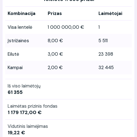
Kombinacija
Prizas
Laimėtojai
Visa lentelė
1 000 000,00 €
1
Įstrižainės
8,00 €
5 511
Eilutė
3,00 €
23 398
Kampai
2,00 €
32 445
Iš viso laimėtojų
61 355
Laimėtas prizinis fondas
1 179 172,00 €
Vidutinis laimėjimas
19,22 €