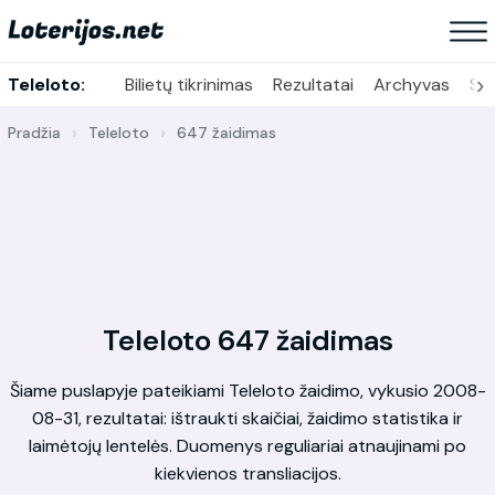
›
Teleloto:
Bilietų tikrinimas
Rezultatai
Archyvas
Sta
Pradžia
Teleloto
647 žaidimas
Teleloto 647 žaidimas
Šiame puslapyje pateikiami Teleloto žaidimo, vykusio 2008-
08-31, rezultatai: ištraukti skaičiai, žaidimo statistika ir
laimėtojų lentelės. Duomenys reguliariai atnaujinami po
kiekvienos transliacijos.