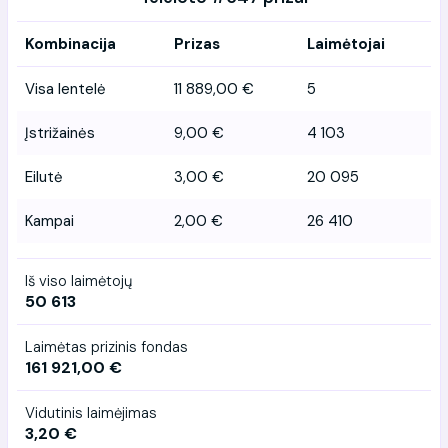
Kombinacija
Prizas
Laimėtojai
Visa lentelė
11 889,00 €
5
Įstrižainės
9,00 €
4 103
Eilutė
3,00 €
20 095
Kampai
2,00 €
26 410
Iš viso laimėtojų
50 613
Laimėtas prizinis fondas
161 921,00 €
Vidutinis laimėjimas
3,20 €