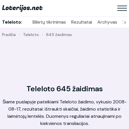
›
Teleloto:
Bilietų tikrinimas
Rezultatai
Archyvas
Sta
Pradžia
Teleloto
645 žaidimas
Teleloto 645 žaidimas
Šiame puslapyje pateikiami Teleloto žaidimo, vykusio 2008-
08-17, rezultatai: ištraukti skaičiai, žaidimo statistika ir
laimėtojų lentelės. Duomenys reguliariai atnaujinami po
kiekvienos transliacijos.