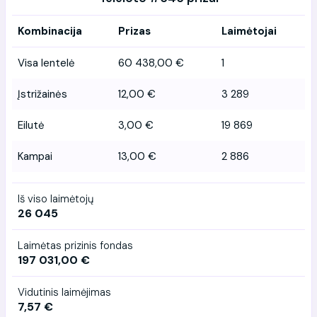
Kombinacija
Prizas
Laimėtojai
Visa lentelė
60 438,00 €
1
Įstrižainės
12,00 €
3 289
Eilutė
3,00 €
19 869
Kampai
13,00 €
2 886
Iš viso laimėtojų
26 045
Laimėtas prizinis fondas
197 031,00 €
Vidutinis laimėjimas
7,57 €