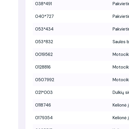
038*491
Pakvieti
040*727
Pakvieti
053*434
Pakvieti
053*832
Saulės b
0019562
Motocikl
0128816
Motocikl
0507992
Motocikl
021*003
Dulkių si
0118746
Kelionė 
0179354
Kelionė 