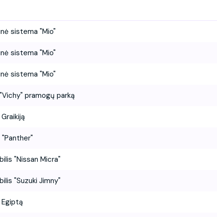
inė sistema "Mio"
inė sistema "Mio"
inė sistema "Mio"
 į "Vichy" pramogų parką
 Graikiją
i "Panther"
lis "Nissan Micra"
lis "Suzuki Jimny"
į Egiptą