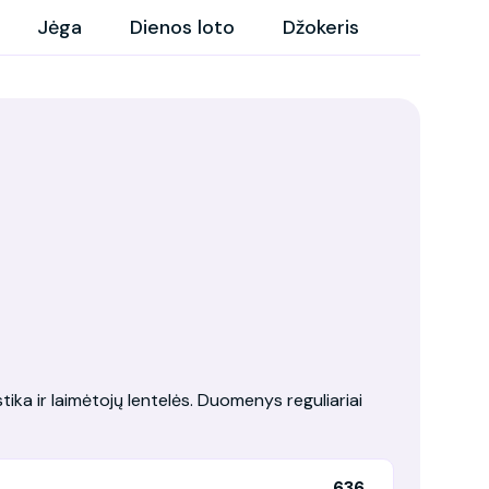
Jėga
Dienos loto
Džokeris
tika ir laimėtojų lentelės. Duomenys reguliariai
636