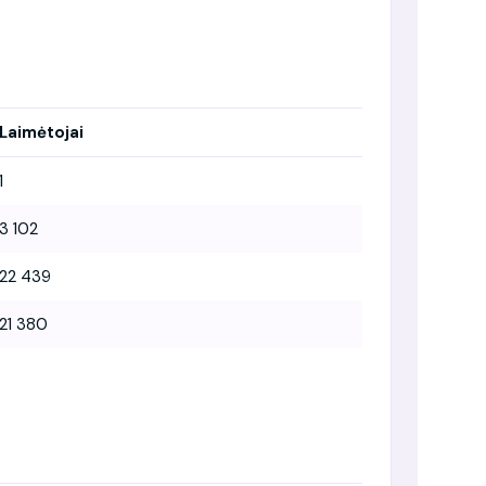
Laimėtojai
1
3 102
22 439
21 380