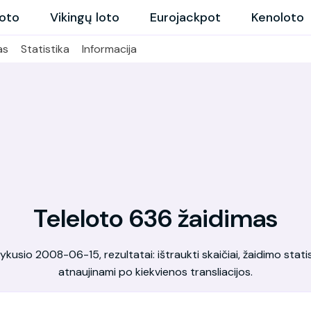
loto
Vikingų loto
Eurojackpot
Kenoloto
as
Statistika
Informacija
Teleloto 636 žaidimas
kusio 2008-06-15, rezultatai: ištraukti skaičiai, žaidimo statis
atnaujinami po kiekvienos transliacijos.