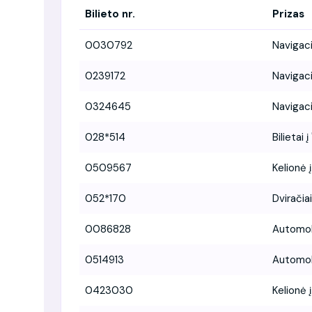
Bilieto nr.
Prizas
0030792
Navigac
0239172
Navigac
0324645
Navigac
028*514
Bilietai
0509567
Kelionė į
052*170
Dviračia
0086828
Automobi
0514913
Automobi
0423030
Kelionė 