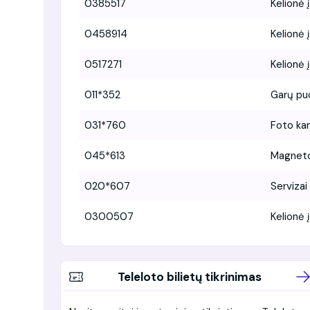
0385517
Kelionė 
0458914
Kelionė 
0517271
Kelionė 
011*352
Garų puo
031*760
Foto ka
045*613
Magneto
020*607
Servizai
0300507
Kelionė į 
Teleloto bilietų tikrinimas