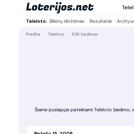
Tele
Teleloto:
Bilietų tikrinimas
Rezultatai
Archyv
Pradžia
Teleloto
636 žaidimas
Šiame puslapyje pateikiami Teleloto žaidimo, vy
Birželio 15, 2008