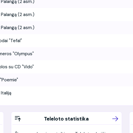
į Palangą (2 asm.)
į Palangą (2 asm.)
į Palangą (2 asm.)
dai "Tefal"
meros "Olympus"
los su CD "Vido"
 "Poemie"
Italiją
Teleloto statistika