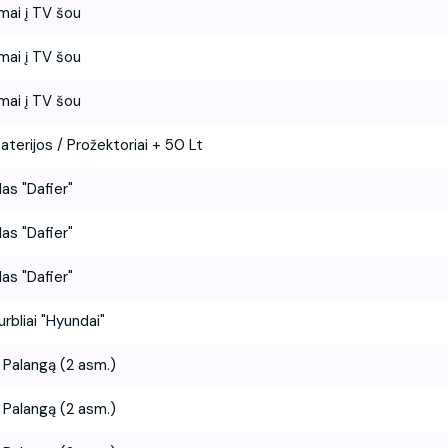
mai į TV šou
mai į TV šou
mai į TV šou
aterijos / Prožektoriai + 50 Lt
as "Dafier"
as "Dafier"
as "Dafier"
urbliai "Hyundai"
į Palangą (2 asm.)
į Palangą (2 asm.)