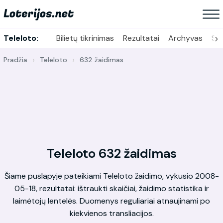
›
Teleloto:
Bilietų tikrinimas
Rezultatai
Archyvas
Sta
Pradžia
Teleloto
632 žaidimas
Teleloto 632 žaidimas
Šiame puslapyje pateikiami Teleloto žaidimo, vykusio 2008-
05-18, rezultatai: ištraukti skaičiai, žaidimo statistika ir
laimėtojų lentelės. Duomenys reguliariai atnaujinami po
kiekvienos transliacijos.