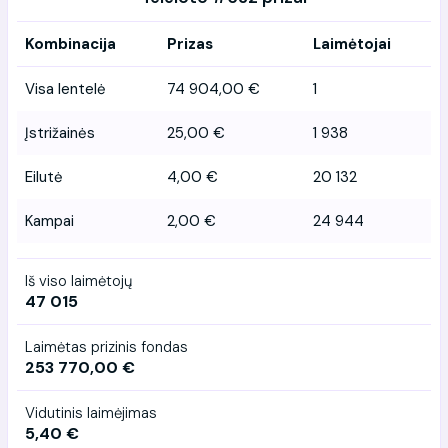
Kombinacija
Prizas
Laimėtojai
Visa lentelė
74 904,00 €
1
Įstrižainės
25,00 €
1 938
Eilutė
4,00 €
20 132
Kampai
2,00 €
24 944
Iš viso laimėtojų
47 015
Laimėtas prizinis fondas
253 770,00 €
Vidutinis laimėjimas
5,40 €