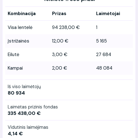
Kombinacija
Prizas
Laimėtojai
Visa lentelė
94 238,00 €
1
Įstrižainės
12,00 €
5 165
Eilutė
3,00 €
27 684
Kampai
2,00 €
48 084
Iš viso laimėtojų
80 934
Laimėtas prizinis fondas
335 438,00 €
Vidutinis laimėjimas
4,14 €