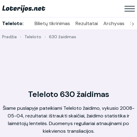
›
Teleloto:
Bilietų tikrinimas
Rezultatai
Archyvas
Sta
Pradžia
Teleloto
630 žaidimas
Teleloto 630 žaidimas
Šiame puslapyje pateikiami Teleloto žaidimo, vykusio 2008-
05-04, rezultatai: ištraukti skaičiai, žaidimo statistika ir
laimėtojų lentelės. Duomenys reguliariai atnaujinami po
kiekvienos transliacijos.