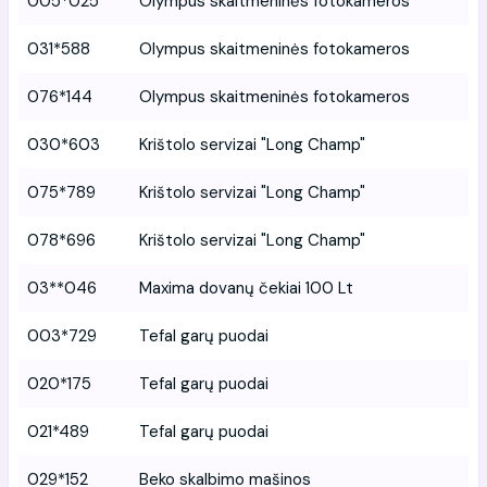
005*025
Olympus skaitmeninės fotokameros
031*588
Olympus skaitmeninės fotokameros
076*144
Olympus skaitmeninės fotokameros
030*603
Krištolo servizai "Long Champ"
075*789
Krištolo servizai "Long Champ"
078*696
Krištolo servizai "Long Champ"
03**046
Maxima dovanų čekiai 100 Lt
003*729
Tefal garų puodai
020*175
Tefal garų puodai
021*489
Tefal garų puodai
029*152
Beko skalbimo mašinos