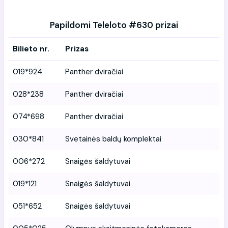
Papildomi Teleloto #630 prizai
Bilieto nr.
Prizas
019*924
Panther dviračiai
028*238
Panther dviračiai
074*698
Panther dviračiai
030*841
Svetainės baldų komplektai
006*272
Snaigės šaldytuvai
019*121
Snaigės šaldytuvai
051*652
Snaigės šaldytuvai