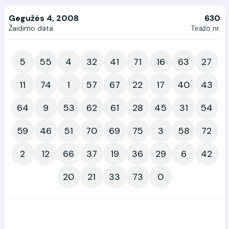
Gegužės 4, 2008
630
Žaidimo data
Tiražo nr.
5
55
4
32
41
71
16
63
27
11
74
1
57
67
22
17
40
43
64
9
53
62
61
28
45
31
54
59
46
51
70
69
75
3
58
72
2
12
66
37
19
36
29
6
42
20
21
33
73
0