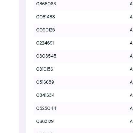
0868063
A
0081488
A
0090125
A
0224691
A
0303545
A
0310156
A
0516659
A
0841334
A
0525044
A
0663129
A