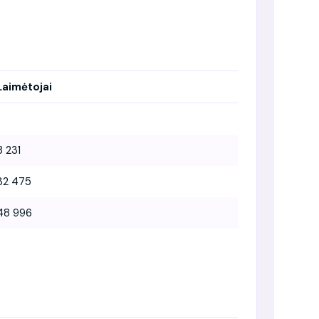
Laimėtojai
8 231
32 475
48 996