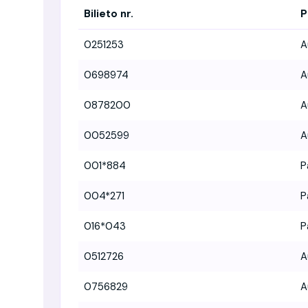
Bilieto nr.
P
0251253
A
0698974
A
0878200
A
0052599
A
001*884
P
004*271
P
016*043
P
0512726
A
0756829
A