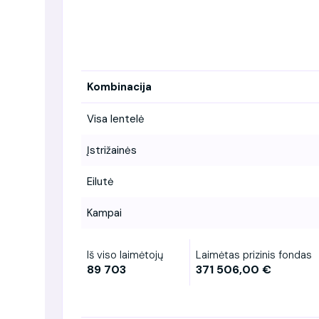
Kombinacija
Visa lentelė
Įstrižainės
Eilutė
Kampai
Iš viso laimėtojų
Laimėtas prizinis fondas
89 703
371 506,00 €