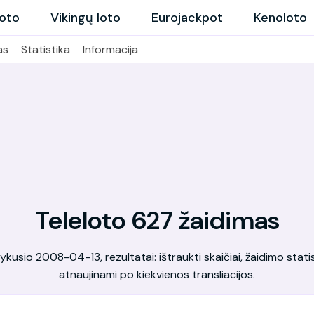
loto
Vikingų loto
Eurojackpot
Kenoloto
as
Statistika
Informacija
Teleloto 627 žaidimas
kusio 2008-04-13, rezultatai: ištraukti skaičiai, žaidimo statis
atnaujinami po kiekvienos transliacijos.