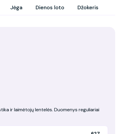
Jėga
Dienos loto
Džokeris
tika ir laimėtojų lentelės. Duomenys reguliariai
627