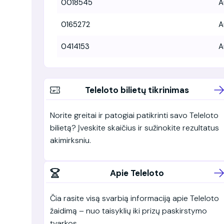
0018545
A
0165272
A
0414153
A
Teleloto bilietų tikrinimas
Norite greitai ir patogiai patikrinti savo Teleloto
bilietą? Įveskite skaičius ir sužinokite rezultatus
akimirksniu.
Apie Teleloto
Čia rasite visą svarbią informaciją apie Teleloto
žaidimą – nuo taisyklių iki prizų paskirstymo
tvarkos.