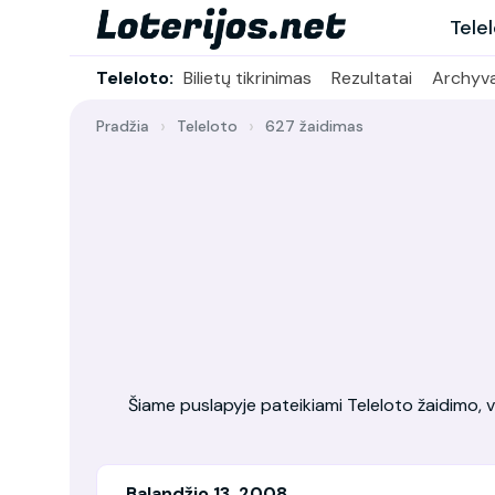
Tele
Teleloto:
Bilietų tikrinimas
Rezultatai
Archyv
Pradžia
Teleloto
627 žaidimas
Šiame puslapyje pateikiami Teleloto žaidimo, vy
Balandžio 13, 2008