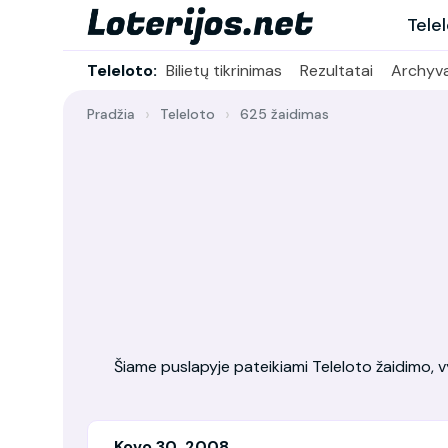
Tele
Teleloto:
Bilietų tikrinimas
Rezultatai
Archyv
Pradžia
Teleloto
625 žaidimas
Šiame puslapyje pateikiami Teleloto žaidimo, vy
Kovo 30, 2008