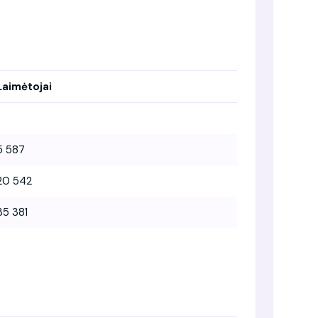
Laimėtojai
5 587
20 542
35 381