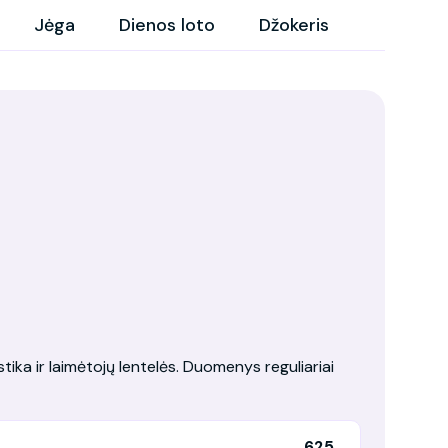
Jėga
Dienos loto
Džokeris
tika ir laimėtojų lentelės. Duomenys reguliariai
625