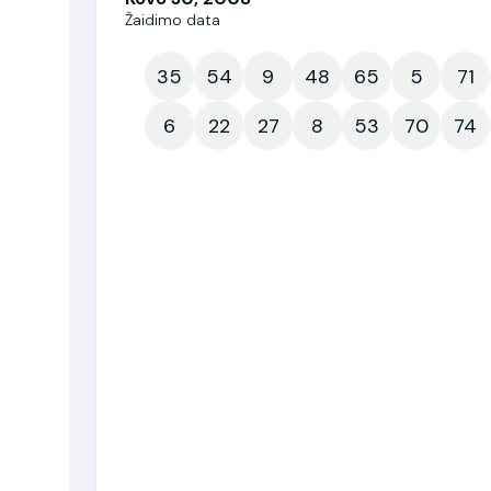
Žaidimo data
35
54
9
48
65
5
71
6
22
27
8
53
70
74