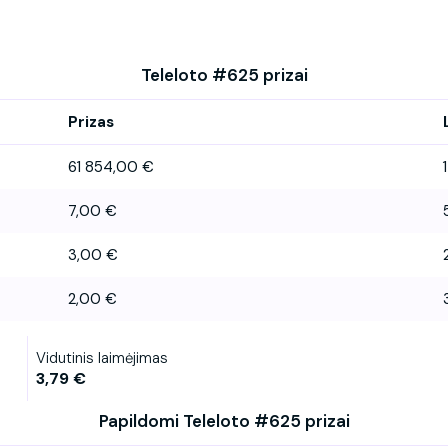
Teleloto #625 prizai
Prizas
61 854,00 €
1
7,00 €
3,00 €
2,00 €
Vidutinis laimėjimas
3,79 €
Papildomi Teleloto #625 prizai