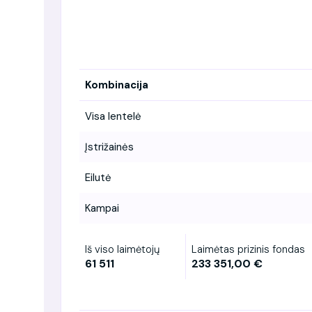
Kombinacija
Visa lentelė
Įstrižainės
Eilutė
Kampai
Iš viso laimėtojų
Laimėtas prizinis fondas
61 511
233 351,00 €