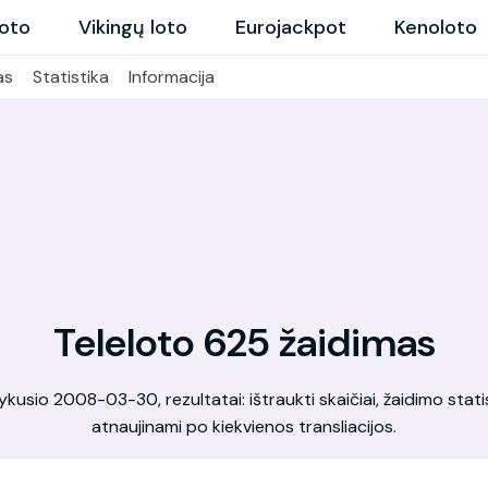
loto
Vikingų loto
Eurojackpot
Kenoloto
as
Statistika
Informacija
Teleloto 625 žaidimas
kusio 2008-03-30, rezultatai: ištraukti skaičiai, žaidimo statis
atnaujinami po kiekvienos transliacijos.