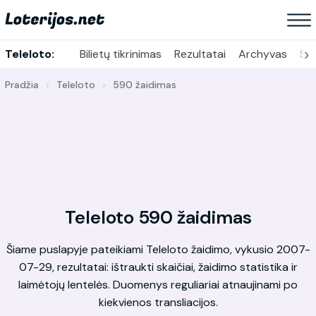
›
Teleloto:
Bilietų tikrinimas
Rezultatai
Archyvas
Sta
Pradžia
Teleloto
590 žaidimas
Teleloto 590 žaidimas
Šiame puslapyje pateikiami Teleloto žaidimo, vykusio 2007-
07-29, rezultatai: ištraukti skaičiai, žaidimo statistika ir
laimėtojų lentelės. Duomenys reguliariai atnaujinami po
kiekvienos transliacijos.