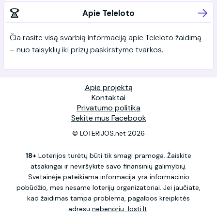
Apie Teleloto
Čia rasite visą svarbią informaciją apie Teleloto žaidimą
– nuo taisyklių iki prizų paskirstymo tvarkos.
Apie projektą
Kontaktai
Privatumo politika
Sekite mus Facebook
© LOTERIJOS.net 2026
18+
Loterijos turėtų būti tik smagi pramoga. Žaiskite
atsakingai ir neviršykite savo finansinių galimybių.
Svetainėje pateikiama informacija yra informacinio
pobūdžio, mes nesame loterijų organizatoriai. Jei jaučiate,
kad žaidimas tampa problema, pagalbos kreipkitės
adresu
nebenoriu-losti.lt
.