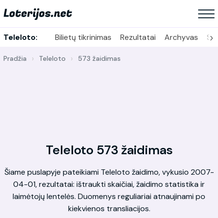
›
Teleloto:
Bilietų tikrinimas
Rezultatai
Archyvas
Sta
Pradžia
Teleloto
573 žaidimas
Teleloto 573 žaidimas
Šiame puslapyje pateikiami Teleloto žaidimo, vykusio 2007-
04-01, rezultatai: ištraukti skaičiai, žaidimo statistika ir
laimėtojų lentelės. Duomenys reguliariai atnaujinami po
kiekvienos transliacijos.