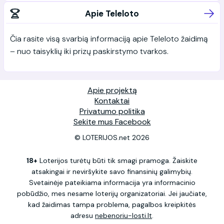
Apie Teleloto
Čia rasite visą svarbią informaciją apie Teleloto žaidimą
– nuo taisyklių iki prizų paskirstymo tvarkos.
Apie projektą
Kontaktai
Privatumo politika
Sekite mus Facebook
© LOTERIJOS.net 2026
18+
Loterijos turėtų būti tik smagi pramoga. Žaiskite
atsakingai ir neviršykite savo finansinių galimybių.
Svetainėje pateikiama informacija yra informacinio
pobūdžio, mes nesame loterijų organizatoriai. Jei jaučiate,
kad žaidimas tampa problema, pagalbos kreipkitės
adresu
nebenoriu-losti.lt
.