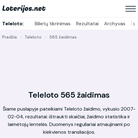
›
Teleloto:
Bilietų tikrinimas
Rezultatai
Archyvas
Sta
Pradžia
Teleloto
565 žaidimas
Teleloto 565 žaidimas
Šiame puslapyje pateikiami Teleloto žaidimo, vykusio 2007-
02-04, rezultatai: ištraukti skaičiai, žaidimo statistika ir
laimėtojų lentelės. Duomenys reguliariai atnaujinami po
kiekvienos transliacijos.