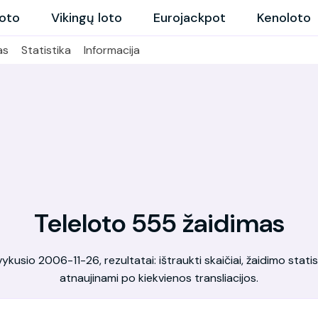
loto
Vikingų loto
Eurojackpot
Kenoloto
as
Statistika
Informacija
Teleloto 555 žaidimas
kusio 2006-11-26, rezultatai: ištraukti skaičiai, žaidimo statis
atnaujinami po kiekvienos transliacijos.