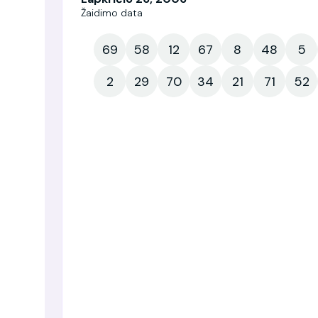
Žaidimo data
69
58
12
67
8
48
5
2
29
70
34
21
71
52