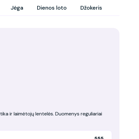
Jėga
Dienos loto
Džokeris
tika ir laimėtojų lentelės. Duomenys reguliariai
555