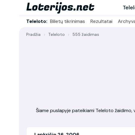
Tele
Teleloto:
Bilietų tikrinimas
Rezultatai
Archyv
Pradžia
Teleloto
555 žaidimas
Šiame puslapyje pateikiami Teleloto žaidimo, vy
Lapkričio 26, 2006