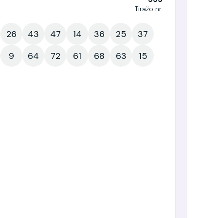
Tiražo nr.
26
43
47
14
36
25
37
9
64
72
61
68
63
15