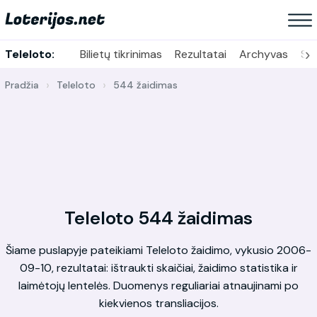
›
Teleloto:
Bilietų tikrinimas
Rezultatai
Archyvas
Sta
Pradžia
Teleloto
544 žaidimas
Teleloto 544 žaidimas
Šiame puslapyje pateikiami Teleloto žaidimo, vykusio 2006-
09-10, rezultatai: ištraukti skaičiai, žaidimo statistika ir
laimėtojų lentelės. Duomenys reguliariai atnaujinami po
kiekvienos transliacijos.