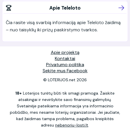
Apie Teleloto
Čia rasite visą svarbią informaciją apie Teleloto žaidimą
– nuo taisyklių iki prizų paskirstymo tvarkos.
Apie projektą
Kontaktai
Privatumo politika
Sekite mus Facebook
© LOTERIJOS.net 2026
18+
Loterijos turėtų būti tik smagi pramoga. Žaiskite
atsakingai ir neviršykite savo finansinių galimybių.
Svetainėje pateikiama informacija yra informacinio
pobūdžio, mes nesame loterijų organizatoriai. Jei jaučiate,
kad žaidimas tampa problema, pagalbos kreipkitės
adresu
nebenoriu-losti.lt
.