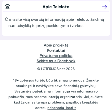
Apie Teleloto
Čia rasite visą svarbią informaciją apie Teleloto žaidimą
– nuo taisyklių iki prizų paskirstymo tvarkos.
Apie projektą
Kontaktai
Privatumo politika
Sekite mus Facebook
© LOTERIJOS.net 2026
18+
Loterijos turėtų būti tik smagi pramoga. Žaiskite
atsakingai ir neviršykite savo finansinių galimybių.
Svetainėje pateikiama informacija yra informacinio
pobūdžio, mes nesame loterijų organizatoriai. Jei jaučiate,
kad žaidimas tampa problema, pagalbos kreipkitės
adresu
nebenoriu-losti.lt
.