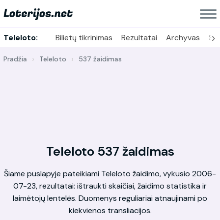
›
Teleloto:
Bilietų tikrinimas
Rezultatai
Archyvas
Sta
Pradžia
Teleloto
537 žaidimas
Teleloto 537 žaidimas
Šiame puslapyje pateikiami Teleloto žaidimo, vykusio 2006-
07-23, rezultatai: ištraukti skaičiai, žaidimo statistika ir
laimėtojų lentelės. Duomenys reguliariai atnaujinami po
kiekvienos transliacijos.