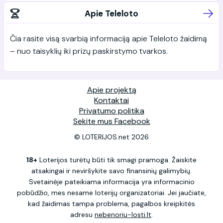
Apie Teleloto
Čia rasite visą svarbią informaciją apie Teleloto žaidimą
– nuo taisyklių iki prizų paskirstymo tvarkos.
Apie projektą
Kontaktai
Privatumo politika
Sekite mus Facebook
© LOTERIJOS.net 2026
18+
Loterijos turėtų būti tik smagi pramoga. Žaiskite
atsakingai ir neviršykite savo finansinių galimybių.
Svetainėje pateikiama informacija yra informacinio
pobūdžio, mes nesame loterijų organizatoriai. Jei jaučiate,
kad žaidimas tampa problema, pagalbos kreipkitės
adresu
nebenoriu-losti.lt
.