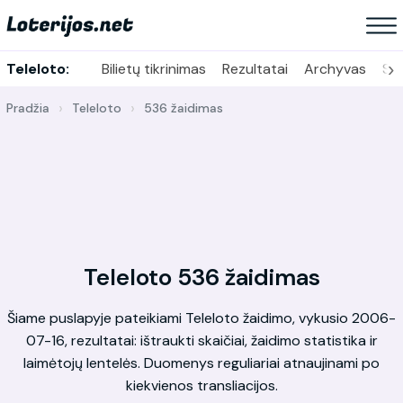
›
Teleloto:
Bilietų tikrinimas
Rezultatai
Archyvas
Sta
Pradžia
Teleloto
536 žaidimas
Teleloto 536 žaidimas
Šiame puslapyje pateikiami Teleloto žaidimo, vykusio 2006-
07-16, rezultatai: ištraukti skaičiai, žaidimo statistika ir
laimėtojų lentelės. Duomenys reguliariai atnaujinami po
kiekvienos transliacijos.