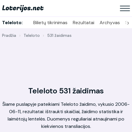
›
Teleloto:
Bilietų tikrinimas
Rezultatai
Archyvas
Sta
Pradžia
Teleloto
531 žaidimas
Teleloto 531 žaidimas
Šiame puslapyje pateikiami Teleloto žaidimo, vykusio 2006-
06-11, rezultatai: ištraukti skaičiai, žaidimo statistika ir
laimėtojų lentelės. Duomenys reguliariai atnaujinami po
kiekvienos transliacijos.