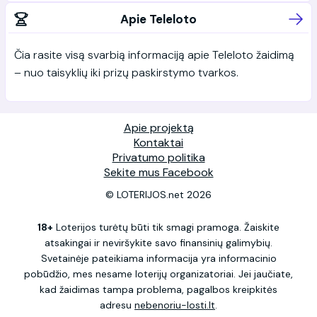
Apie Teleloto
Čia rasite visą svarbią informaciją apie Teleloto žaidimą
– nuo taisyklių iki prizų paskirstymo tvarkos.
Apie projektą
Kontaktai
Privatumo politika
Sekite mus Facebook
© LOTERIJOS.net 2026
18+
Loterijos turėtų būti tik smagi pramoga. Žaiskite
atsakingai ir neviršykite savo finansinių galimybių.
Svetainėje pateikiama informacija yra informacinio
pobūdžio, mes nesame loterijų organizatoriai. Jei jaučiate,
kad žaidimas tampa problema, pagalbos kreipkitės
adresu
nebenoriu-losti.lt
.