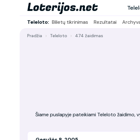
Tele
Teleloto:
Bilietų tikrinimas
Rezultatai
Archyv
Pradžia
Teleloto
474 žaidimas
Šiame puslapyje pateikiami Teleloto žaidimo, vy
Gegužės 8, 2005