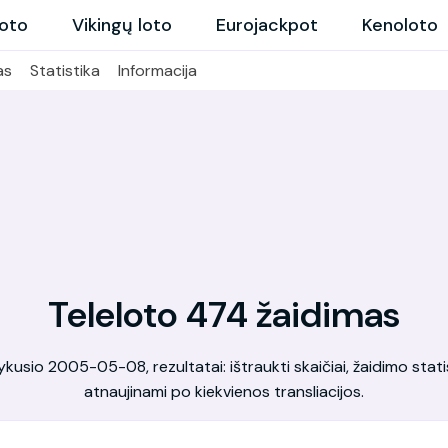
loto
Vikingų loto
Eurojackpot
Kenoloto
as
Statistika
Informacija
Teleloto 474 žaidimas
kusio 2005-05-08, rezultatai: ištraukti skaičiai, žaidimo statis
atnaujinami po kiekvienos transliacijos.