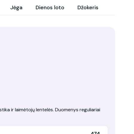
Jėga
Dienos loto
Džokeris
tika ir laimėtojų lentelės. Duomenys reguliariai
474