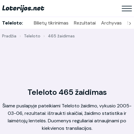
›
Teleloto:
Bilietų tikrinimas
Rezultatai
Archyvas
Sta
Pradžia
Teleloto
465 žaidimas
Teleloto 465 žaidimas
Šiame puslapyje pateikiami Teleloto žaidimo, vykusio 2005-
03-06, rezultatai: ištraukti skaičiai, žaidimo statistika ir
laimėtojų lentelės. Duomenys reguliariai atnaujinami po
kiekvienos transliacijos.