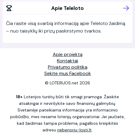
Apie Teleloto
Čia rasite visą svarbią informaciją apie Teleloto žaidimą
– nuo taisyklių iki prizų paskirstymo tvarkos.
Apie projektą
Kontaktai
Privatumo politika
Sekite mus Facebook
© LOTERIJOS.net 2026
18+
Loterijos turėtų būti tik smagi pramoga. Žaiskite
atsakingai ir neviršykite savo finansinių galimybių.
Svetainėje pateikiama informacija yra informacinio
pobūdžio, mes nesame loterijų organizatoriai. Jei jaučiate,
kad žaidimas tampa problema, pagalbos kreipkitės
adresu
nebenoriu-losti.lt
.