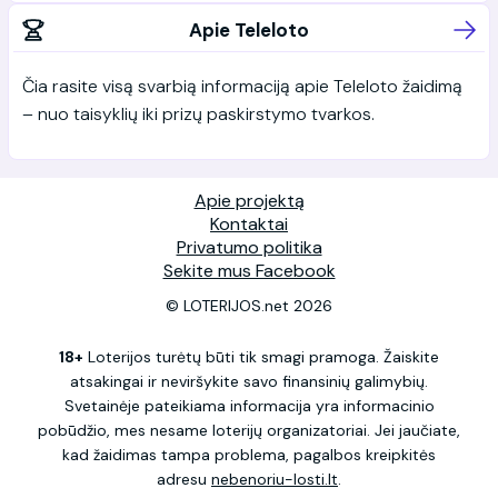
Apie Teleloto
Čia rasite visą svarbią informaciją apie Teleloto žaidimą
– nuo taisyklių iki prizų paskirstymo tvarkos.
Apie projektą
Kontaktai
Privatumo politika
Sekite mus Facebook
© LOTERIJOS.net 2026
18+
Loterijos turėtų būti tik smagi pramoga. Žaiskite
atsakingai ir neviršykite savo finansinių galimybių.
Svetainėje pateikiama informacija yra informacinio
pobūdžio, mes nesame loterijų organizatoriai. Jei jaučiate,
kad žaidimas tampa problema, pagalbos kreipkitės
adresu
nebenoriu-losti.lt
.