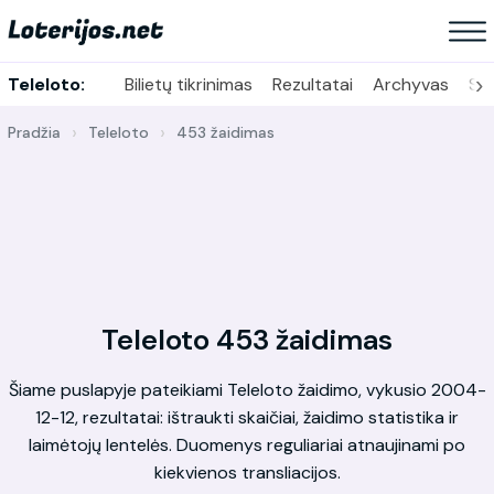
›
Teleloto:
Bilietų tikrinimas
Rezultatai
Archyvas
Sta
Pradžia
Teleloto
453 žaidimas
Teleloto 453 žaidimas
Šiame puslapyje pateikiami Teleloto žaidimo, vykusio 2004-
12-12, rezultatai: ištraukti skaičiai, žaidimo statistika ir
laimėtojų lentelės. Duomenys reguliariai atnaujinami po
kiekvienos transliacijos.