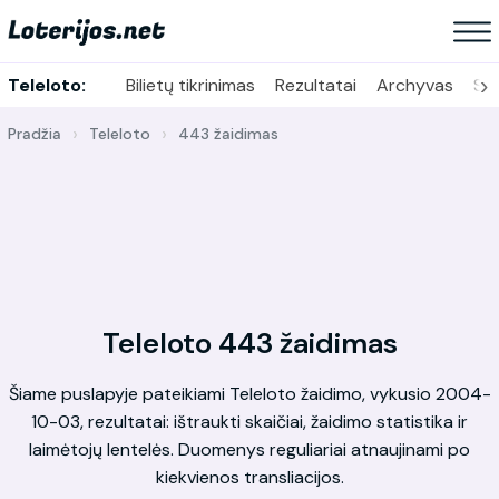
›
Teleloto:
Bilietų tikrinimas
Rezultatai
Archyvas
Sta
Pradžia
Teleloto
443 žaidimas
Teleloto 443 žaidimas
Šiame puslapyje pateikiami Teleloto žaidimo, vykusio 2004-
10-03, rezultatai: ištraukti skaičiai, žaidimo statistika ir
laimėtojų lentelės. Duomenys reguliariai atnaujinami po
kiekvienos transliacijos.