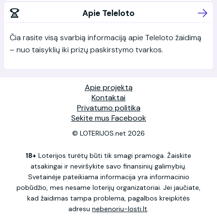
Apie Teleloto
Čia rasite visą svarbią informaciją apie Teleloto žaidimą
– nuo taisyklių iki prizų paskirstymo tvarkos.
Apie projektą
Kontaktai
Privatumo politika
Sekite mus Facebook
© LOTERIJOS.net 2026
18+
Loterijos turėtų būti tik smagi pramoga. Žaiskite
atsakingai ir neviršykite savo finansinių galimybių.
Svetainėje pateikiama informacija yra informacinio
pobūdžio, mes nesame loterijų organizatoriai. Jei jaučiate,
kad žaidimas tampa problema, pagalbos kreipkitės
adresu
nebenoriu-losti.lt
.