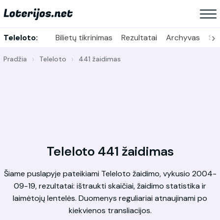
›
Teleloto:
Bilietų tikrinimas
Rezultatai
Archyvas
Sta
Pradžia
Teleloto
441 žaidimas
Teleloto 441 žaidimas
Šiame puslapyje pateikiami Teleloto žaidimo, vykusio 2004-
09-19, rezultatai: ištraukti skaičiai, žaidimo statistika ir
laimėtojų lentelės. Duomenys reguliariai atnaujinami po
kiekvienos transliacijos.