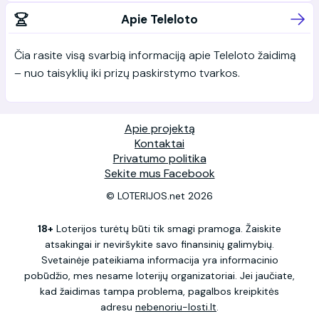
Apie Teleloto
Čia rasite visą svarbią informaciją apie Teleloto žaidimą
– nuo taisyklių iki prizų paskirstymo tvarkos.
Apie projektą
Kontaktai
Privatumo politika
Sekite mus Facebook
© LOTERIJOS.net 2026
18+
Loterijos turėtų būti tik smagi pramoga. Žaiskite
atsakingai ir neviršykite savo finansinių galimybių.
Svetainėje pateikiama informacija yra informacinio
pobūdžio, mes nesame loterijų organizatoriai. Jei jaučiate,
kad žaidimas tampa problema, pagalbos kreipkitės
adresu
nebenoriu-losti.lt
.