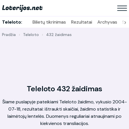
›
Teleloto:
Bilietų tikrinimas
Rezultatai
Archyvas
Sta
Pradžia
Teleloto
432 žaidimas
Teleloto 432 žaidimas
Šiame puslapyje pateikiami Teleloto žaidimo, vykusio 2004-
07-18, rezultatai: ištraukti skaičiai, žaidimo statistika ir
laimėtojų lentelės. Duomenys reguliariai atnaujinami po
kiekvienos transliacijos.