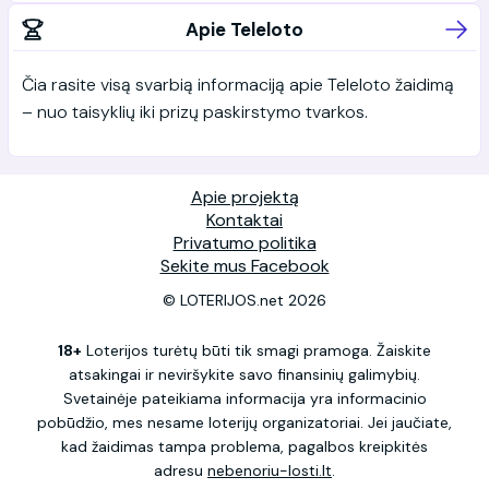
Apie Teleloto
Čia rasite visą svarbią informaciją apie Teleloto žaidimą
– nuo taisyklių iki prizų paskirstymo tvarkos.
Apie projektą
Kontaktai
Privatumo politika
Sekite mus Facebook
© LOTERIJOS.net 2026
18+
Loterijos turėtų būti tik smagi pramoga. Žaiskite
atsakingai ir neviršykite savo finansinių galimybių.
Svetainėje pateikiama informacija yra informacinio
pobūdžio, mes nesame loterijų organizatoriai. Jei jaučiate,
kad žaidimas tampa problema, pagalbos kreipkitės
adresu
nebenoriu-losti.lt
.