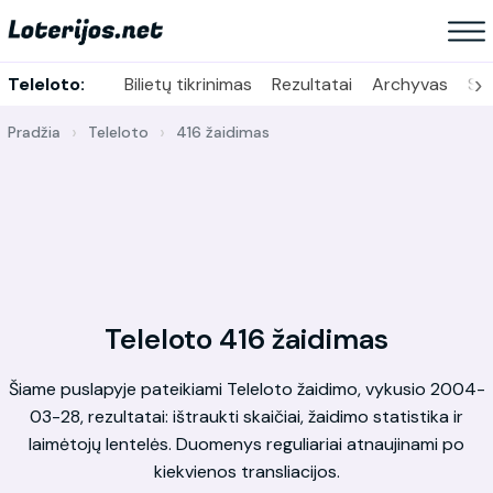
›
Teleloto:
Bilietų tikrinimas
Rezultatai
Archyvas
Sta
Pradžia
Teleloto
416 žaidimas
Teleloto 416 žaidimas
Šiame puslapyje pateikiami Teleloto žaidimo, vykusio 2004-
03-28, rezultatai: ištraukti skaičiai, žaidimo statistika ir
laimėtojų lentelės. Duomenys reguliariai atnaujinami po
kiekvienos transliacijos.