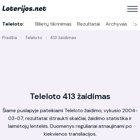
›
Teleloto:
Bilietų tikrinimas
Rezultatai
Archyvas
Sta
Pradžia
Teleloto
413 žaidimas
Teleloto 413 žaidimas
Šiame puslapyje pateikiami Teleloto žaidimo, vykusio 2004-
03-07, rezultatai: ištraukti skaičiai, žaidimo statistika ir
laimėtojų lentelės. Duomenys reguliariai atnaujinami po
kiekvienos transliacijos.