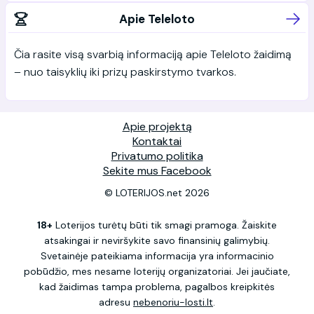
Apie Teleloto
Čia rasite visą svarbią informaciją apie Teleloto žaidimą
– nuo taisyklių iki prizų paskirstymo tvarkos.
Apie projektą
Kontaktai
Privatumo politika
Sekite mus Facebook
© LOTERIJOS.net 2026
18+
Loterijos turėtų būti tik smagi pramoga. Žaiskite
atsakingai ir neviršykite savo finansinių galimybių.
Svetainėje pateikiama informacija yra informacinio
pobūdžio, mes nesame loterijų organizatoriai. Jei jaučiate,
kad žaidimas tampa problema, pagalbos kreipkitės
adresu
nebenoriu-losti.lt
.