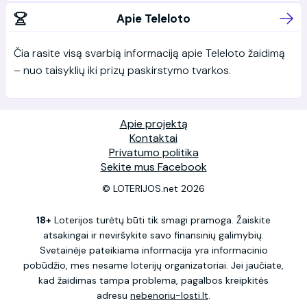
Apie Teleloto
Čia rasite visą svarbią informaciją apie Teleloto žaidimą
– nuo taisyklių iki prizų paskirstymo tvarkos.
Apie projektą
Kontaktai
Privatumo politika
Sekite mus Facebook
© LOTERIJOS.net 2026
18+
Loterijos turėtų būti tik smagi pramoga. Žaiskite
atsakingai ir neviršykite savo finansinių galimybių.
Svetainėje pateikiama informacija yra informacinio
pobūdžio, mes nesame loterijų organizatoriai. Jei jaučiate,
kad žaidimas tampa problema, pagalbos kreipkitės
adresu
nebenoriu-losti.lt
.