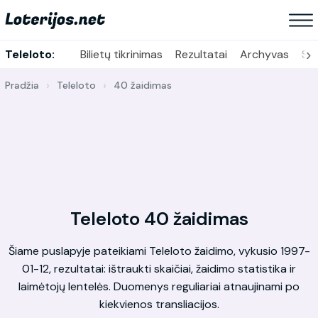
›
Teleloto:
Bilietų tikrinimas
Rezultatai
Archyvas
Sta
Pradžia
Teleloto
40 žaidimas
Teleloto 40 žaidimas
Šiame puslapyje pateikiami Teleloto žaidimo, vykusio 1997-
01-12, rezultatai: ištraukti skaičiai, žaidimo statistika ir
laimėtojų lentelės. Duomenys reguliariai atnaujinami po
kiekvienos transliacijos.