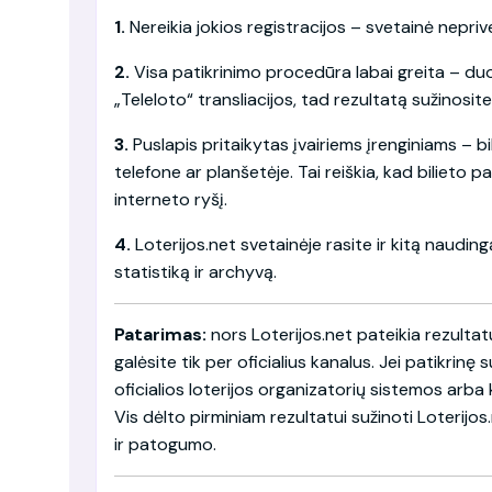
1.
Nereikia jokios registracijos – svetainė nepriv
2.
Visa patikrinimo procedūra labai greita – du
„Teleloto“ transliacijos, tad rezultatą sužinosite 
3.
Puslapis pritaikytas įvairiems įrenginiams – bil
telefone ar planšetėje. Tai reiškia, kad bilieto p
interneto ryšį.
4.
Loterijos.net svetainėje rasite ir kitą nauding
statistiką ir archyvą.
Patarimas:
nors Loterijos.net pateikia rezultatu
galėsite tik per oficialius kanalus. Jei patikrinę 
oficialios loterijos organizatorių sistemos arba k
Vis dėlto pirminiam rezultatui sužinoti Loterijo
ir patogumo.