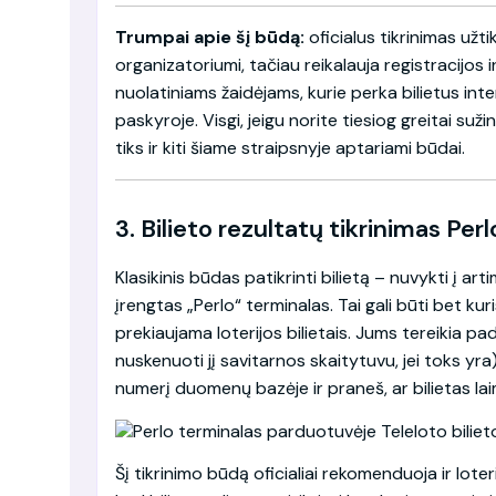
Trumpai apie šį būdą:
oficialus tikrinimas užti
organizatoriumi, tačiau reikalauja registracijos i
nuolatiniams žaidėjams, kurie perka bilietus inte
paskyroje. Visgi, jeigu norite tiesiog greitai su
tiks ir kiti šiame straipsnyje aptariami būdai.
3. Bilieto rezultatų tikrinimas Pe
Klasikinis būdas patikrinti bilietą – nuvykti į art
įrengtas „Perlo“ terminalas. Tai gali būti bet k
prekiaujama loterijos bilietais. Jums tereikia pa
nuskenuoti jį savitarnos skaitytuvu, jei toks yra
numerį duomenų bazėje ir praneš, ar bilietas lai
Šį tikrinimo būdą oficialiai rekomenduoja ir lote