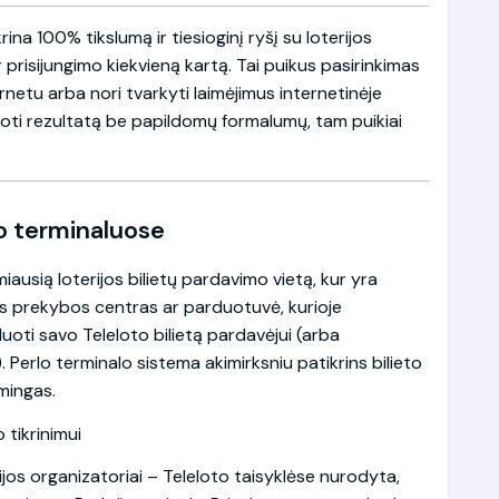
krina 100% tikslumą ir tiesioginį ryšį su loterijos
r prisijungimo kiekvieną kartą. Tai puikus pasirinkimas
rnetu arba nori tvarkyti laimėjimus internetinėje
žinoti rezultatą be papildomų formalumų, tam puikiai
rlo terminaluose
imiausią loterijos bilietų pardavimo vietą, kur yra
uris prekybos centras ar parduotuvė, kurioje
duoti savo Teleloto bilietą pardavėjui (arba
). Perlo terminalo sistema akimirksniu patikrins bilieto
mingas.
rijos organizatoriai – Teleloto taisyklėse nurodyta,