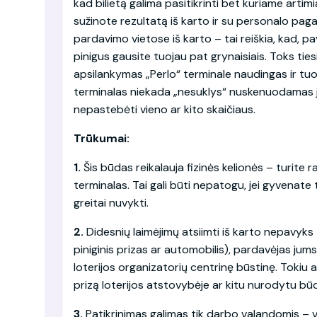
kad bilietą galima pasitikrinti bet kuriame artim
sužinote rezultatą iš karto ir su personalo pagal
pardavimo vietose iš karto – tai reiškia, kad, pav
pinigus gausite tuojau pat grynaisiais. Toks ties
apsilankymas „Perlo“ terminale naudingas ir tuo a
terminalas niekada „nesuklys“ nuskenuodamas jūs
nepastebėti vieno ar kito skaičiaus.
Trūkumai:
1.
Šis būdas reikalauja fizinės kelionės – turite ra
terminalas. Tai gali būti nepatogu, jei gyvenat
greitai nuvykti.
2.
Didesnių laimėjimų atsiimti iš karto nepavyks – 
piniginis prizas ar automobilis), pardavėjas jum
loterijos organizatorių centrinę būstinę. Tokiu at
prizą loterijos atstovybėje ar kitu nurodytu bū
3.
Patikrinimas galimas tik darbo valandomis – v