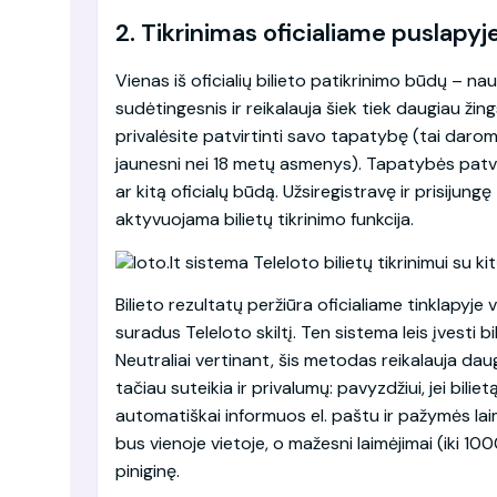
2. Tikrinimas oficialiame puslapyj
Vienas iš oficialių bilieto patikrinimo būdų – n
sudėtingesnis ir reikalauja šiek tiek daugiau žin
privalėsite patvirtinti savo tapatybę (tai darom
jaunesni nei 18 metų asmenys). Tapatybės patvi
ar kitą oficialų būdą. Užsiregistravę ir prisiju
aktyvuojama bilietų tikrinimo funkcija.
Bilieto rezultatų peržiūra oficialiame tinklapyje 
suradus Teleloto skiltį. Ten sistema leis įvesti 
Neutraliai vertinant, šis metodas reikalauja daugi
tačiau suteikia ir privalumų: pavyzdžiui, jei bilie
automatiškai informuos el. paštu ir pažymės laimėj
bus vienoje vietoje, o mažesni laimėjimai (iki 10
piniginę.