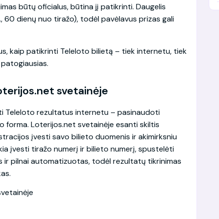
imas būtų oficialus, būtina jį patikrinti. Daugelis
z., 60 dienų nuo tiražo), todėl pavėlavus prizas gali
kaip patikrinti Teleloto bilietą – tiek internetu, tiek
 patogiausias.
Loterijos.net svetainėje
ti Teleloto rezultatus internetu – pasinaudoti
o forma. Loterijos.net svetainėje esanti skiltis
istracijos įvesti savo bilieto duomenis ir akimirksniu
ia įvesti tiražo numerį ir bilieto numerį, spustelėti
 ir pilnai automatizuotas, todėl rezultatų tikrinimas
kas.