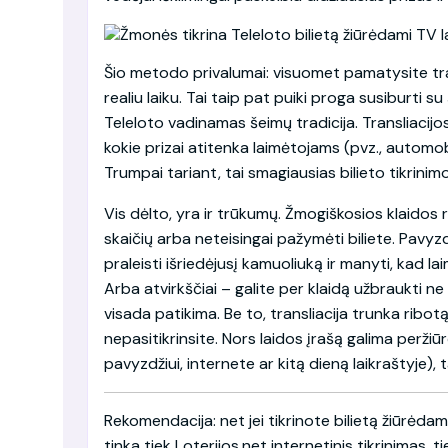
Šio metodo privalumai: visuomet pamatysite tra
realiu laiku. Tai taip pat puiki proga susiburti 
Teleloto vadinamas šeimų tradicija. Transliacijos
kokie prizai atitenka laimėtojams (pvz., automobi
Trumpai tariant, tai smagiausias bilieto tikrinim
Vis dėlto, yra ir trūkumų. Žmogiškosios klaidos ri
skaičių arba neteisingai pažymėti biliete. Pavyzdž
praleisti išriedėjusį kamuoliuką ir manyti, kad la
Arba atvirkščiai – galite per klaidą užbraukti ne 
visada patikima. Be to, transliacija trunka ribotą 
nepasitikrinsite. Nors laidos įrašą galima peržiūrė
pavyzdžiui, internete ar kitą dieną laikraštyje),
Rekomendacija: net jei tikrinote bilietą žiūrėdami
tinka tiek Loterijos.net internetinis tikrinimas, ti