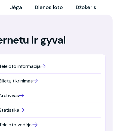
Jėga
Dienos loto
Džokeris
ternetu ir gyvai
Teleloto informacija
Bilietų tikrinimas
Archyvas
Statistika
Teleloto vedėjai