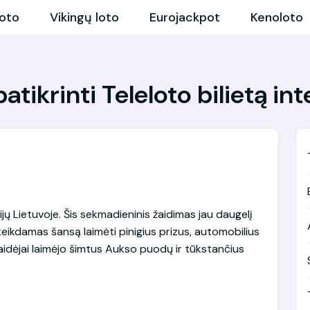
loto
Vikingų loto
Eurojackpot
Kenoloto
atikrinti Teleloto bilietą in
rijų Lietuvoje. Šis sekmadieninis žaidimas jau daugelį
teikdamas šansą laimėti pinigius prizus, automobilius
aidėjai laimėjo šimtus Aukso puodų ir tūkstančius