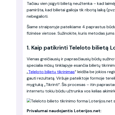
Tačiau vien įsigyti bilietą neužtenka – kad laimėj
pamiršta, kad bilietai galioja tik ribotą laiką (pv
nebegalioti.
Šiame straipsnyje pateikiame 4 paprastus būdus, 
fizinėse vietose. Sužinokite, kuris metodas jums
1. Kaip patikrinti Teleloto bilietą 
Vienas greičiausių ir paprasčiausių būdų sužino
specialia mūsų tinklapyje esančia bilietų tikrinim
„
Teleloto bilietų tikrinimas
“ leidžia be jokios reg
gauti rezultatą. Viršuje pateiktoje formoje tereik
mygtuką „Tikrinti“. Šis procesas – itin paprastas
internetu tokiu būdu užtrunka vos kelias akimir
Privalumai naudojantis Loterijos.net: