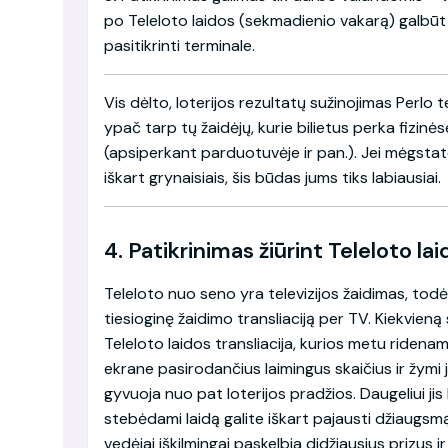
po Teleloto laidos (sekmadienio vakarą) galbūt 
pasitikrinti terminale.
Vis dėlto, loterijos rezultatų sužinojimas Perlo 
ypač tarp tų žaidėjų, kurie bilietus perka fizin
(apsiperkant parduotuvėje ir pan.). Jei mėgstat
iškart grynaisiais, šis būdas jums tiks labiausiai.
4. Patikrinimas žiūrint Teleloto lai
Teleloto nuo seno yra televizijos žaidimas, todėl
tiesioginę žaidimo transliaciją per TV. Kiekvien
Teleloto laidos transliacija, kurios metu ridena
ekrane pasirodančius laimingus skaičius ir žymi j
gyvuoja nuo pat loterijos pradžios. Daugeliui jis k
stebėdami laidą galite iškart pajausti džiaugsmą
vedėjai iškilmingai paskelbia didžiausius prizus 