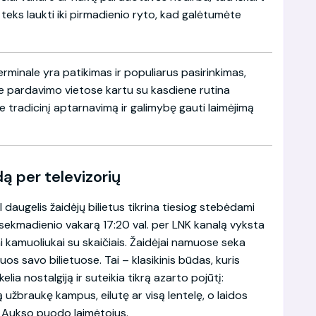
teks laukti iki pirmadienio ryto, kad galėtumėte
terminale yra patikimas ir populiarus pasirinkimas,
ėse pardavimo vietose kartu su kasdiene rutina
e tradicinį aptarnavimą ir galimybę gauti laimėjimą
dą per televizorių
 daugelis žaidėjų bilietus tikrina tiesiog stebėdami
ą sekmadienio vakarą 17:20 val. per LNK kanalą vyksta
mi kamuoliukai su skaičiais. Žaidėjai namuose seka
uos savo bilietuose. Tai – klasikinis būdas, kuris
elia nostalgiją ir suteikia tikrą azarto pojūtį:
 užbraukę kampus, eilutę ar visą lentelę, o laidos
ir Aukso puodo laimėtojus.