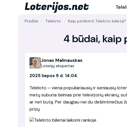
Tele
Pradžia
Teleloto
Kaip patikrinti Teleloto bilietą?
4 būdai, kaip p
Jonas Malinauskas
Loterijų ekspertas
2025 liepos 9 d. 14:04
Teleloto – viena populiariausių ir seniausių lote
metų suburia šeimas prie televizorių ekranų, su
ar net butą. Per daugiau nei du dešimtmečius ž
prizų.