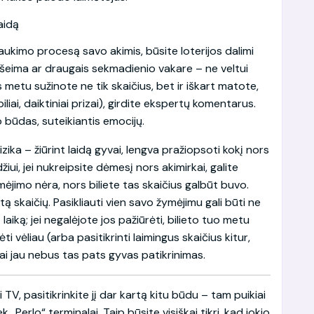
ukimo procesą savo akimis, būsite loterijos dalimi
su šeima ar draugais sekmadienio vakare – ne veltui
 metu sužinote ne tik skaičius, bet ir iškart matote,
liai, daiktiniai prizai), girdite ekspertų komentarus.
o būdas, suteikiantis emocijų.
zika – žiūrint laidą gyvai, lengva pražiopsoti kokį nors
iui, jei nukreipsite dėmesį nors akimirkai, galite
imėjimo nėra, nors biliete tas skaičius galbūt buvo.
tą skaičių. Pasikliauti vien savo žymėjimu gali būti ne
laiką; jei negalėjote jos pažiūrėti, bilieto tuo metu
ti vėliau (arba pasitikrinti laimingus skaičius kitur,
 tai jau nebus tas pats gyvas patikrinimas.
 TV, pasitikrinkite jį dar kartą kitu būdu – tam puikiai
ek „Perlo“ terminalai. Taip būsite visiškai tikri, kad jokio