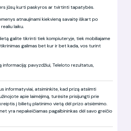
ers jūsų kurti paskyros ar tvirtinti tapatybės.
omenys atnaujinami kiekvieną savaitę iškart po
realiu laiku.
ietą galite tikrinti tiek kompiuteryje, tiek mobiliajame
atikrinimas galimas bet kur ir bet kada, vos turint
ą informaciją: pavyzdžiui, Teleloto rezultatus,
s informatyviai, atsiminkite, kad prizą atsiimti
sužinojote apie laimėjimą, turėsite prisijungti prie
reiptis į bilietų platinimo vietą dėl prizo atsiėmimo.
s.net yra nepakeičiamas pagalbininkas dėl savo greičio