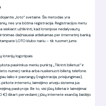
e
audojantis „loto“ svetaine. Šis metodas yra
gsnių, nes yra būtina registracija. Registracijos metu
a siekiant užtikrinti, kad loterijose nedalyvautų
rtinimas dažniausiai atliekamas per internetinį banką
ngę tampate LOTO klubo nariu – tik tuomet jums
vyksta pasirinkus meniu punktą „Tikrinti bilietus“ ir
bilieto numerį ranka arba nuskenuoti bilietą telefone.
au laiko ir pastangų (registracija, prisijungimas),
tą pirkote internetu, laimėjimo atveju sistema jus
imą paskyroje. Be to, visi jūsų bilietai ir laimėjimai
00 €) iškart pervedami į jūsų internete esančią žaidėjo