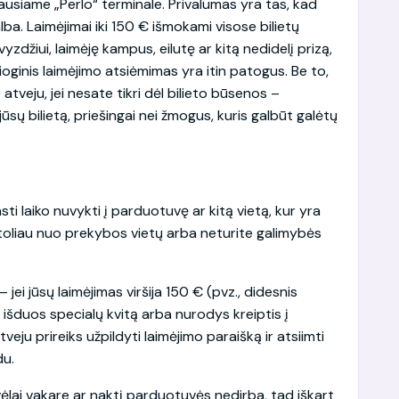
iausiame „Perlo“ terminale. Privalumas yra tas, kad
ba. Laimėjimai iki 150 € išmokami visose bilietų
yzdžiui, laimėję kampus, eilutę ar kitą nedidelį prizą,
ioginis laimėjimo atsiėmimas yra itin patogus. Be to,
tveju, jei nesate tikri dėl bilieto būsenos –
ų bilietą, priešingai nei žmogus, kuris galbūt galėtų
sti laiko nuvykti į parduotuvę ar kitą vietą, kur yra
e toliau nuo prekybos vietų arba neturite galimybės
jei jūsų laimėjimas viršija 150 € (pvz., didesnis
s išduos specialų kvitą arba nurodys kreiptis į
veju prireiks užpildyti laimėjimo paraišką ir atsiimti
du.
ėlai vakare ar naktį parduotuvės nedirba, tad iškart